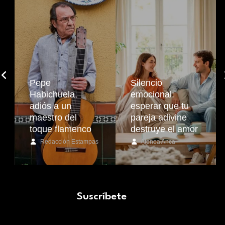
Pepe
Silencio
Habichuela,
emocional:
adiós a un
esperar que tu
maestro del
pareja adivine
toque flamenco
destruye el amor
Redacción Estampas
Atenea Anca
Suscríbete