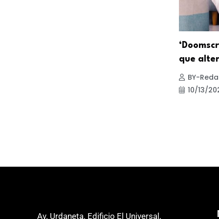
‘Doomscro
que alter
BY-Reda
10/13/20
Av. Urdaneta. Edificio El Universal,