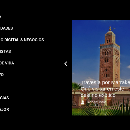
A
IDADES
O DIGITAL & NEGOCIOS
ISTAS
DE VIDA
VO
Katy Perry y Justin
Travesía por Marrake
Trudeau consolidan su
Qué visitar en este
relación
destino exótico
CIAS
Redacción Estampas
Robert Melo
EJOR