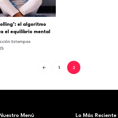
lling’: el algoritmo
a el equilibrio mental
cción Estampas
25
1
2
Nuestro Menú
Lo Más Reciente