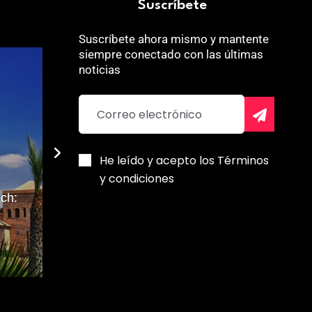
Suscríbete
Suscríbete ahora mismo y mantente
siempre conectado con las últimas
noticias
He leído y acepto los Términos
y condiciones
ch:
Piel de naranja: guía
Batido de p
para cuidar y abrazar tu
espinacas: 
textura real
magnesio
Robert Melo
Alberlys Freit