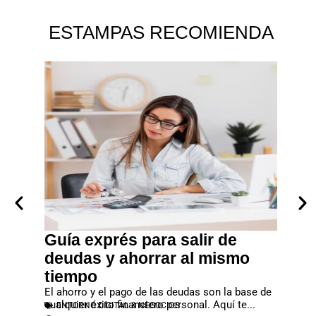
ESTAMPAS RECOMIENDA
tagram
Guía exprés para salir de
Empr
d
deudas y ahorrar al mismo
dine
zado esta
tiempo
En un m
ganizar el
que cui
El ahorro y el pago de las deudas son la base de
valor rea
EMPR
cualquier éxito financiero personal. Aquí te...
ENTORNO DIGITAL & NEGOCIOS
Robert