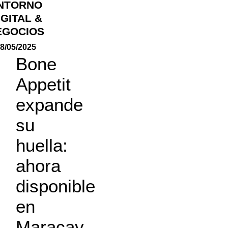
NTORNO
IGITAL &
EGOCIOS
8/05/2025
Bone
Appetit
expande
su
huella:
ahora
disponible
en
Maracay,