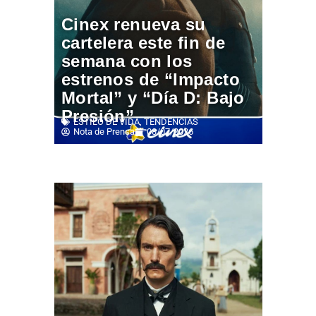
Cinex renueva su
cartelera este fin de
semana con los
estrenos de “Impacto
Mortal” y “Día D: Bajo
Presión”
ESTILO DE VIDA
,
TENDENCIAS
Nota de Prensa
08/07/2026