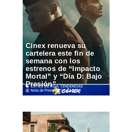
Cinex renueva su
cartelera este fin de
semana con los
estrenos de “Impacto
Mortal” y “Día D: Bajo
Presión”
ESTILO DE VIDA
,
TENDENCIAS
Nota de Prensa
08/07/2026