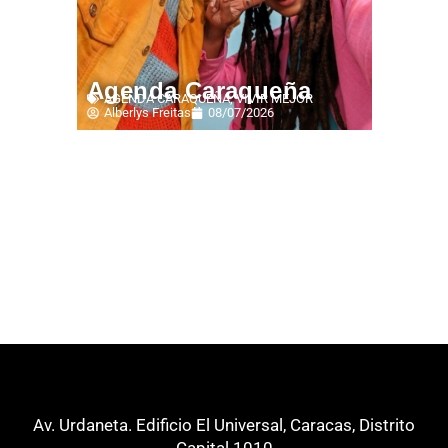
Agenda Caraqueña
AGENDA CARAQUEÑA
,
VIVIR MEJOR
Alberlys Freitas
08/07/2026
Av. Urdaneta. Edificio El Universal, Caracas, Distrito