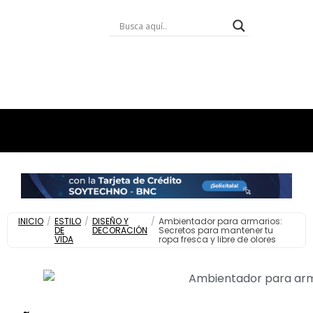
INICIO
/
ESTILO
/
DISEÑO Y
/
Ambientador para armarios:
DE
DECORACIÓN
Secretos para mantener tu
VIDA
ropa fresca y libre de olores