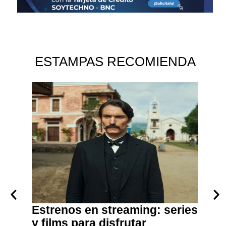
ESTAMPAS RECOMIENDA
era
Estrenos en streaming: series
Lanz
los
y films para disfrutar
debes