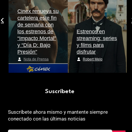
Cinex renueva su
cartelera este fin
de semana con
los estrenos de
Estrenos en
“Impacto Mortal”
streaming: series
y “Día D: Bajo
y films para
Presión”
disfrutar
Nota de Prensa
Robert Melo
Suscríbete
Suscríbete ahora mismo y mantente siempre
conectado con las últimas noticias