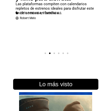
rtal”
Las plataformas compiten con calendarios
No deje
repletos de estrenos ideales para disfrutar este
que se c
fin de semana en familia o...
reproduc
ESTILO DE VIDA
,
TENDENCIAS
ESTILO
ias y
Robert Melo
Robert
n cargada
Lo más visto