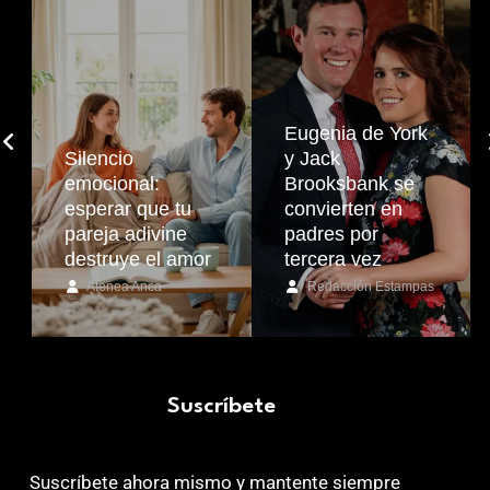
Eugenia de York
Silencio
y Jack
emocional:
Brooksbank se
esperar que tu
convierten en
pareja adivine
padres por
destruye el amor
tercera vez
Atenea Anca
Redacción Estampas
Suscríbete
Suscríbete ahora mismo y mantente siempre