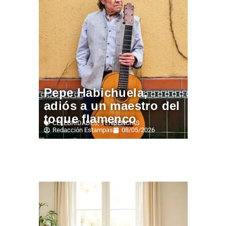
Pepe Habichuela,
adiós a un maestro del
toque flamenco
CELEBRIDADES
,
TENDENCIAS
Redacción Estampas
08/05/2026