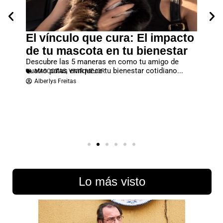
ar
El vínculo que cura: El impacto
Un g
ruye
de tu mascota en tu bienestar
Esta se
sosteni
Descubre las 5 maneras en como tu amigo de
pausa y
HORÓ
cuatro patas enriquece tu bienestar cotidiano...
MASCOTAS
,
VIVIR MEJOR
r muy
Patri
Alberlys Freitas
y deja
Lo más visto