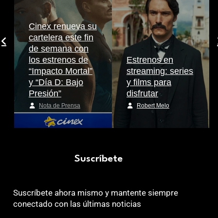
Cinex renueva su
cartelera este fin
de semana con
los estrenos de
Estrenos en
“Impacto Mortal”
streaming: series
y “Día D: Bajo
y films para
Presión”
disfrutar
Nota de Prensa
Robert Melo
Suscríbete
Suscríbete ahora mismo y mantente siempre
conectado con las últimas noticias