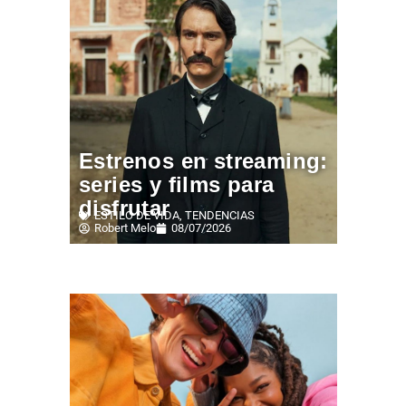
Estrenos en streaming:
series y films para
disfrutar
ESTILO DE VIDA
,
TENDENCIAS
Robert Melo
08/07/2026