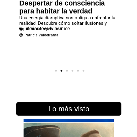
Despertar de consciencia
Cuan
eventos
para habitar la verdad
entre
revista
Una energía disruptiva nos obliga a enfrentar la
El apego
realidad. Descubre cómo soltar ilusiones y
familiar
equilibrar tu vida con...
económic
HORÓSCOPO
,
VIVIR MEJOR
PAREJ
Patricia Valderrama
Atene
Lo más visto