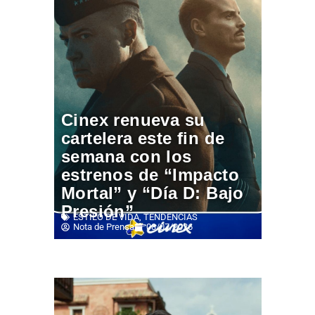
Cinex renueva su
cartelera este fin de
semana con los
estrenos de “Impacto
Mortal” y “Día D: Bajo
Presión”
ESTILO DE VIDA
,
TENDENCIAS
Nota de Prensa
08/07/2026