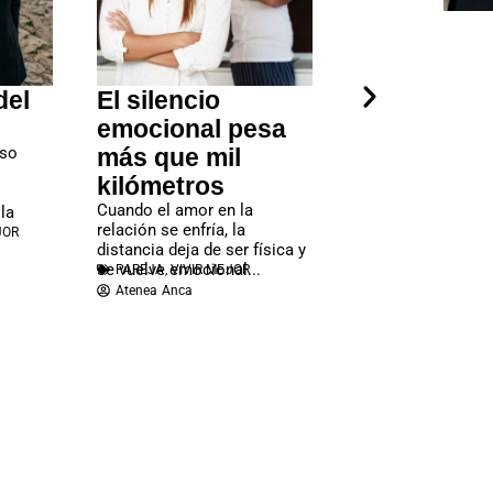
del
El silencio
Silencio
emocional pesa
emocional:
rso
más que mil
esperar qu
kilómetros
pareja adiv
Cuando el amor en la
destruye e
 la
relación se enfría, la
JOR
El silencio emocio
distancia deja de ser física y
pareja suele ser 
se vuelve emocional...
PAREJA
,
VIVIR MEJOR
porque interrumpe
Atenea Anca
comunicación y de
conflictos...
PAREJA
,
VIVIR ME
Atenea Anca