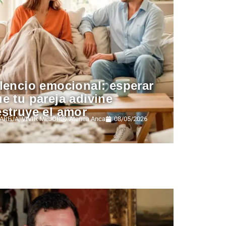
lencio emocional: esperar
e tu pareja adivine
struye el amor
AREJA
,
VIVIR MEJOR
Atenea Anca
08/05/2026