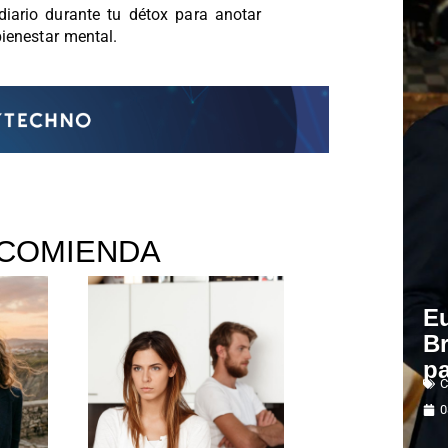
diario durante tu détox para anotar
ienestar mental.
COMIENDA
Eu
B
pa
C
0