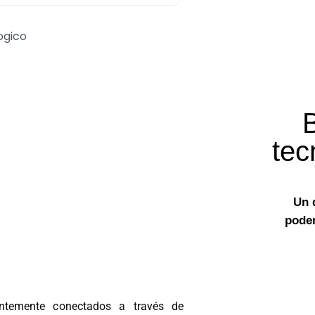
tec
Un 
poder
antemente conectados a través de