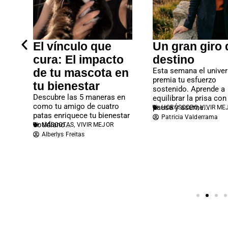
El vínculo que
Un gran giro 
cura: El impacto
destino
de tu mascota en
Esta semana el unive
premia tu esfuerzo
tu bienestar
sostenido. Aprende a
or
Descubre las 5 maneras en
equilibrar la prisa con
como tu amigo de cuatro
pausa y asume...
HORÓSCOPO
,
VIVIR ME
la
patas enriquece tu bienestar
Patricia Valderrama
ino
cotidiano...
MASCOTAS
,
VIVIR MEJOR
Alberlys Freitas