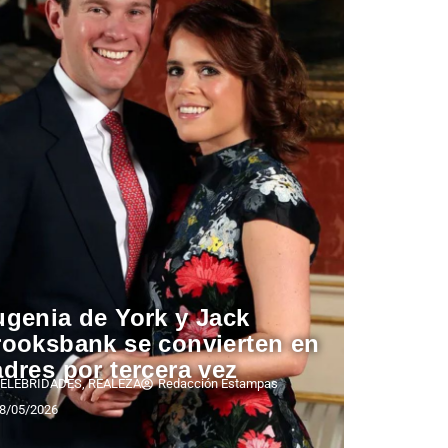
genia de York y Jack
rooksbank se convierten en
dres por tercera vez
ELEBRIDADES
,
REALEZA
Redacción Estampas
8/05/2026