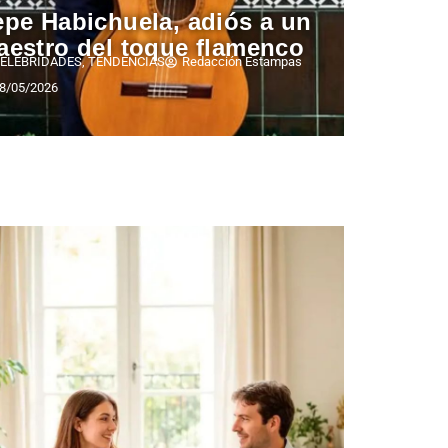
pe Habichuela, adiós a un
aestro del toque flamenco
ELEBRIDADES
,
TENDENCIAS
Redacción Estampas
8/05/2026