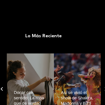
Lo Más Reciente
Donar con
​Así se vivió el
sentido: La ropa
show de Shakira,
que de verdad
Madonna y BTS