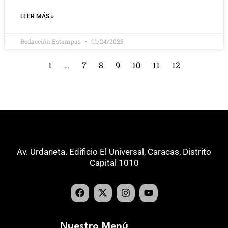
LEER MÁS »
Redacción Estampas
01/24/2025
1
…
7
8
9
10
11
12
Av. Urdaneta. Edificio El Universal, Caracas, Distrito
Capital 1010
Nuestro Menú