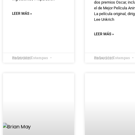
dos premios Oscar, inc
el de Mejor Película An
LEER MÁS »
La película original, diri
Lee Unkrich
LEER MÁS »
Redacción Estampas
Redacción Estampas
03/25/2025
03/24/2025