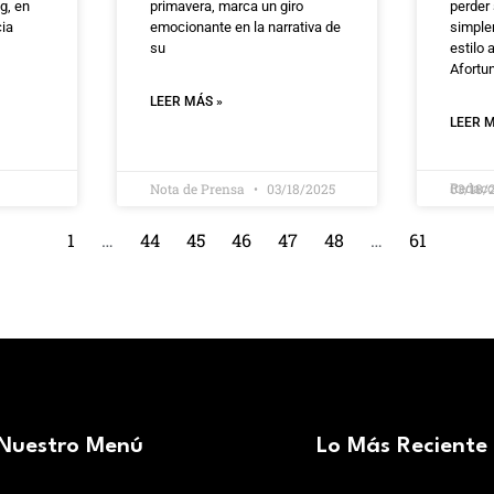
g, en
primavera, marca un giro
perder 
cia
emocionante en la narrativa de
simple
su
estilo 
Afortu
LEER MÁS »
LEER M
Redac
Nota de Prensa
03/18/2025
03/18/
1
…
44
45
46
47
48
…
61
Nuestro Menú
Lo Más Reciente