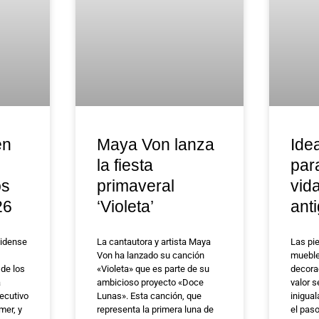
en
Maya Von lanza
Ide
la fiesta
par
os
primaveral
vid
26
‘Violeta’
ant
nidense
La cantautora y artista Maya
Las pi
Von ha lanzado su canción
mueble
 de los
«Violeta» que es parte de su
decora
a
ambicioso proyecto «Doce
valor s
jecutivo
Lunas». Esta canción, que
inigual
amer, y
representa la primera luna de
el pas