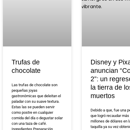
Trufas de
Disney y Pix
chocolate
anuncian “C
2”: un regres
Las trufas de chocolate son
la tierra de lo
pequeñas joyas
muertos
gastronómicas que deleitan el
paladar con su suave textura.
Estas las se pueden servir
Debido a que, fue una pe
como postre en cualquier
que logró recaudar más
comida del día o degustar solar
millones de dólares en l
con una taza de café.
taquilla ya su vez obten
Ingredientes Preparación