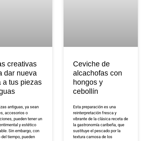
as creativas
Ceviche de
a dar nueva
alcachofas con
a a tus piezas
hongos y
iguas
cebollín
ezas antiguas, ya sean
Esta preparación es una
s, accesorios o
reinterpretación fresca y
ciones, pueden tener un
vibrante de la clásica receta de
entimental y estético
la gastronomía caribeña, que
able. Sin embargo, con
sustituye el pescado por la
o del tiempo, pueden
textura carnosa de los