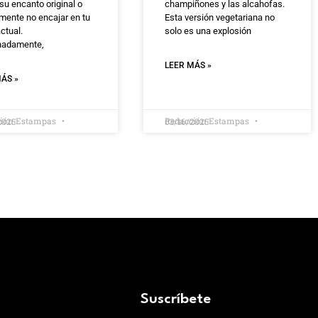
su encanto original o
champiñones y las alcahofas.
mente no encajar en tu
Esta versión vegetariana no
actual.
solo es una explosión
nadamente,
LEER MÁS »
ÁS »
ción Estampas
Redacción Estampas
2025
03/16/2025
Suscríbete