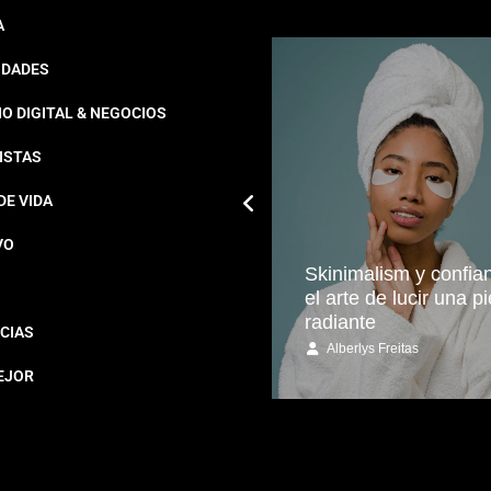
A
IDADES
O DIGITAL & NEGOCIOS
ISTAS
DE VIDA
VO
Por qué entrenar
Skinimalism y confia
acompañada mejora tu
el arte de lucir una pi
bienestar mental
radiante
CIAS
Eliza Pérez
Alberlys Freitas
EJOR