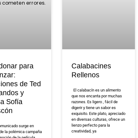
donar para
Calabacines
nzar:
Rellenos
ciones de Ted
El calabacín es un alimento
andos y
que nos encanta por muchas
la Sofía
razones. Es ligero , fácil de
digerir y tiene un sabor es
scón
exquisito. Este plato, apreciado
en diversas culturas, ofrece un
lienzo perfecto para la
omunicado surge en
creatividad, ya
de la polémica campaña
oción de la película