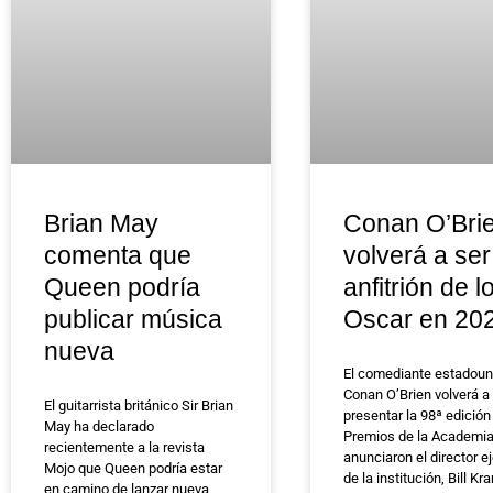
Brian May
Conan O’Bri
comenta que
volverá a ser
Queen podría
anfitrión de l
publicar música
Oscar en 20
nueva
El comediante estadou
Conan O’Brien volverá a
El guitarrista británico Sir Brian
presentar la 98ª edición
May ha declarado
Premios de la Academi
recientemente a la revista
anunciaron el director e
Mojo que Queen podría estar
de la institución, Bill Kr
en camino de lanzar nueva