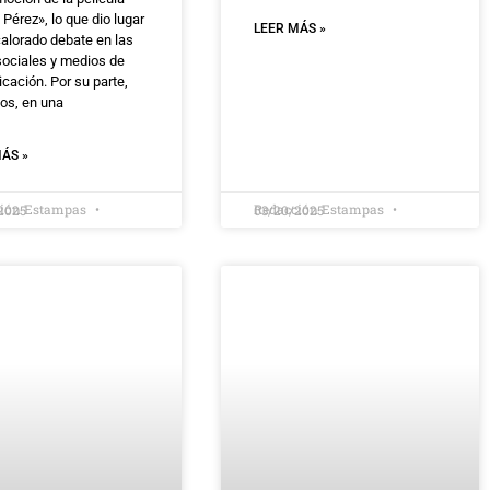
 Pérez», lo que dio lugar
LEER MÁS »
calorado debate en las
sociales y medios de
cación. Por su parte,
os, en una
ÁS »
ción Estampas
Redacción Estampas
2025
03/20/2025