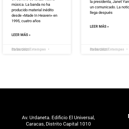
la presidenta, Janet Yan
música. La banda no ha
un comunicado. La noti
producido material inédito
llega después
desde «Made In Heaven» en
1995, cuatro años
LEER MÁS »
LEER MÁS »
Redacción Estampas
Redacción Estampas
03/19/2025
03/19/2025
Av. Urdaneta. Edificio El Universal,
Caracas, Distrito Capital 1010