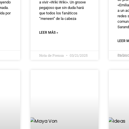
luyendo
a vivir «Wiki Wiki». Un groove
«Emilia
imada.
pegajoso que sin duda hará
a un a
gida por
que todos los fanáticos
redes 
“meneen” de la cabeza
comuni
Sarand
LEER MÁS »
LEER M
Redac
Nota de Prensa
03/21/2025
03/20/