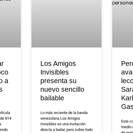
ar
Los Amigos
Per
oco
Invisibles
ava
o a
presenta su
lec
s
nuevo sencillo
Sar
bailable
Kar
Ga
lícula
Lo más reciente de la banda
 de 814
venezolana Los Amigos
Este c
a
Invisibles es una invitación
medio 
iendo
directa a bailar, pero sobre todo
de prom