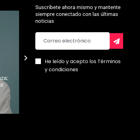
Suscríbete ahora mismo y mantente
siempre conectado con las últimas
noticias
He leído y acepto los Términos
y condiciones
nza:
Forest Core: la estética
Sonia Villa
el
del bosque que
vitalidad es
conquista los armarios
célula, no 
Eliza Pérez
Néstor Luis L