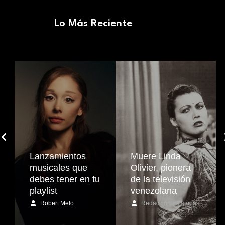
Lo Más Reciente
Lanzamientos
Muere Linda
musicales que
Olivier, pionera
debes tener en tu
de la televisión
playlist
venezolana
Robert Melo
Redacción Estampas