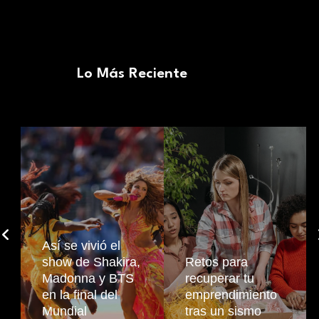
Lo Más Reciente
​Así se vivió el
show de Shakira,
Retos para
Madonna y BTS
recuperar tu
en la final del
emprendimiento
Mundial
tras un sismo