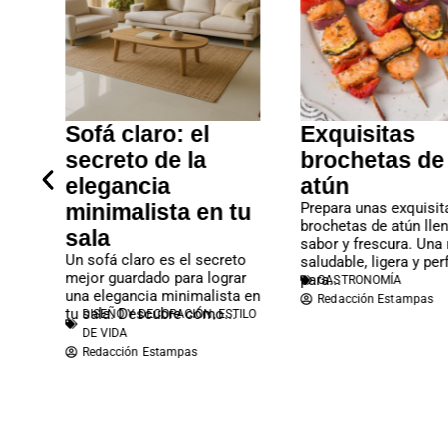
l
Exquisitas
Katy Perry
brochetas de
Justin Tru
atún
consolidan
n tu
Prepara unas exquisitas
relación
brochetas de atún llenas de
Katy Perry y Justi
sabor y frescura. Una receta
buscan iniciar un
ecreto
saludable, ligera y perfecta
etapa juntos, con 
lograr
para...
GASTRONOMÍA
intención de forta
lista en
Redacción Estampas
relación,...
ESTILO DE VIDA
,
T
o...
N
,
ESTILO
Redacción Estamp