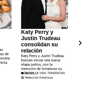
 y
Nicole Kidman y
Aníbal H
deau
Sandra Bullock:
Director
 su
el reencuentro
Sinfónic
del icónico dúo
presentó
n Trudeau
de los 90
YouTube 
a nueva
Las actrices Sandra Bullock
mundo “
la
y Nicole Kidman retomarán
sonido d
lecer su
sus papeles de Sally y Gillian
ENDENCIAS
tierra”
Owens en esta nueva...
ESTILO DE VIDA
,
TENDENCIAS
as
Redacción Estampas
Aníbal Hamilto
AH Sinfónico,
YouTubepara e
sonido de mi ti
postulada...
CULTURA Y T
VIDA
Nota de Prens