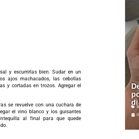
al y escurrirlas bien. Sudar en un
los ajos machacados, las cebollas
De
as y cortadas en trozos. Agregar el
po
di
ntras se revuelve con una cuchara de
B
egar el vino blanco y los guisantes
0
ntequilla al final para que quede
do.