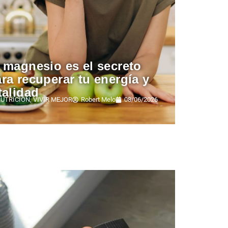
 magnesio es el secreto
ra recuperar tu energía y
talidad
UTRICIÓN
,
VIVIR MEJOR
Robert Melo
08/06/2026