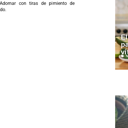
 Adornar con tiras de pimiento de
ado.
El
pa
vi
N