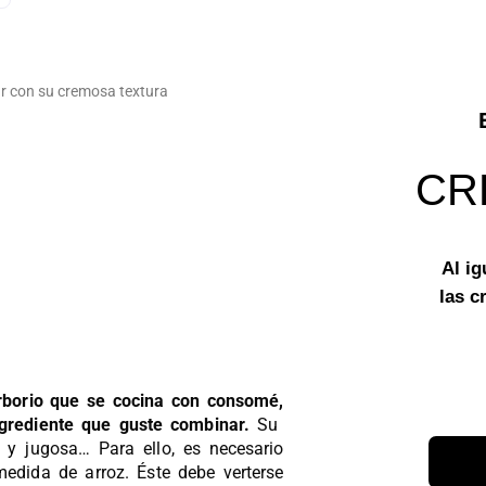
ar con su cremosa textura
CRE
Al ig
las c
rborio que se cocina con consomé,
ngrediente que guste combinar.
Su
 y jugosa… Para ello, es necesario
edida de arroz. Éste debe verterse