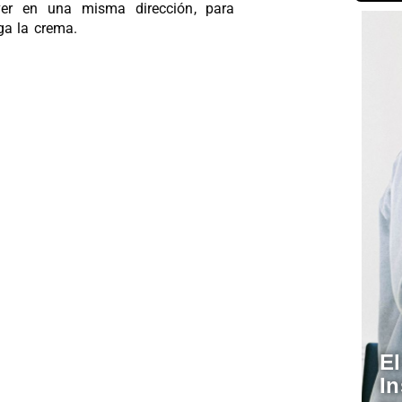
lver en una misma dirección, para
ga la crema.
E
In