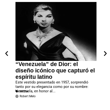
“Venezuela” de Dior: el
John 
vo
diseño icónico que capturó el
gran
espíritu latino
Gala
ilidad
Este vestido presentado en 1957, sorprendió
La Met G
 maximizar
tanto por su elegancia como por su nombre:
una de l
MODA
Venezuela, en honor al...
MODA
Redac
Robert Melo