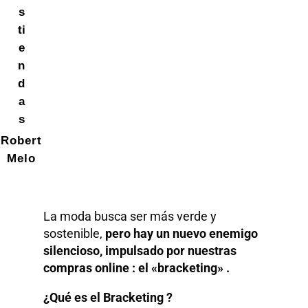
s
ti
e
n
d
a
s
Robert
Melo
La moda busca ser más verde y
sostenible,
pero hay un nuevo enemigo
silencioso, impulsado por nuestras
compras online : el «bracketing» .
¿Qué es el Bracketing ?