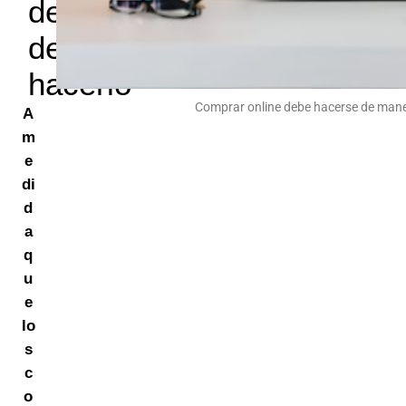
dejar
de
hacerlo
Comprar online debe hacerse de maner
A
m
e
di
d
a
q
u
e
lo
s
c
o