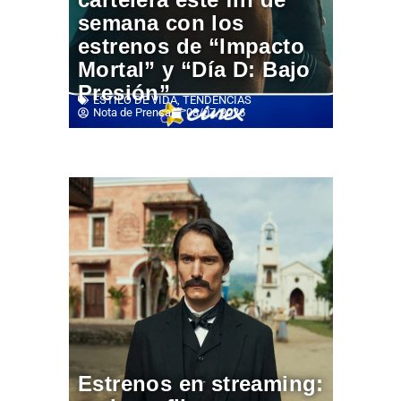
semana con los
estrenos de “Impacto
Mortal” y “Día D: Bajo
Presión”
ESTILO DE VIDA
,
TENDENCIAS
Nota de Prensa
08/07/2026
Estrenos en streaming: