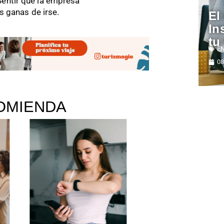
Sentir que la empresa
as ganas de irse.
El
In
tu
E
08
OMIENDA