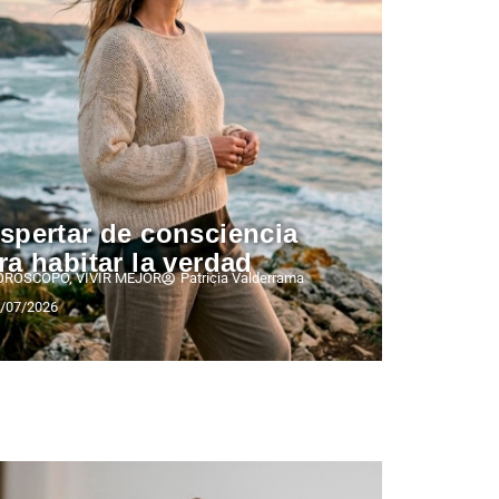
spertar de consciencia
ra habitar la verdad
ORÓSCOPO
,
VIVIR MEJOR
Patricia Valderrama
/07/2026