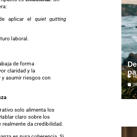
ra:
e aplicar el
quiet quitting
turo laboral.
De
abaja de forma
r claridad y la
pa
H
r y asumir riesgos con
08
nza
rativo solo alimenta los
Hablar claro sobre los
e realmente da credibilidad.
ianza es pura coherencia. Si