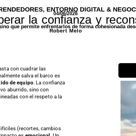
RENDEDORES
,
ENTORNO DIGITAL & NEGOC
04/06/2026
erar la confianza y recon
 sino que permite enfrentarlos de forma cohesionada de
Robert Melo
asta con cuadrar las
ealmente salva el barco es
ntido de equipo
. La confianza
vo aburrido, sino con
lineadas con el respeto a la
íciles (recortes, cambios
 impacto es
emocional
. Un