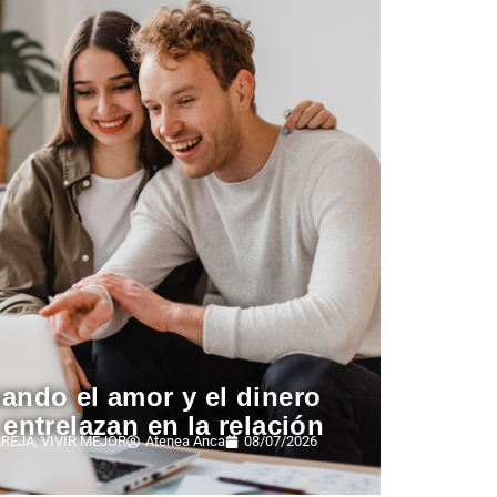
ando el amor y el dinero
 entrelazan en la relación
AREJA
,
VIVIR MEJOR
Atenea Anca
08/07/2026