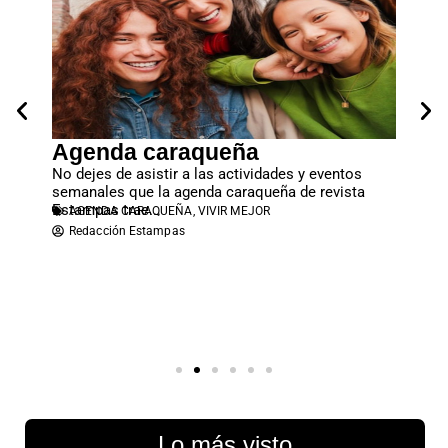
Agenda caraqueña
Agen
tos
No dejes de asistir a las actividades y eventos
EL FE
sta
semanales que la agenda caraqueña de revista
VENEZ
Estampas trae...
AGENDA CARAQUEÑA
,
VIVIR MEJOR
década
Redacción Estampas
pantalla
AGEN
Alberl
Lo más visto