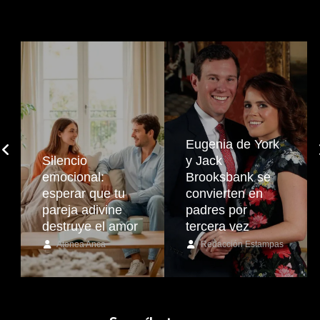
Eugenia de York
Silencio
y Jack
emocional:
Brooksbank se
esperar que tu
convierten en
pareja adivine
padres por
destruye el amor
tercera vez
Atenea Anca
Redacción Estampas