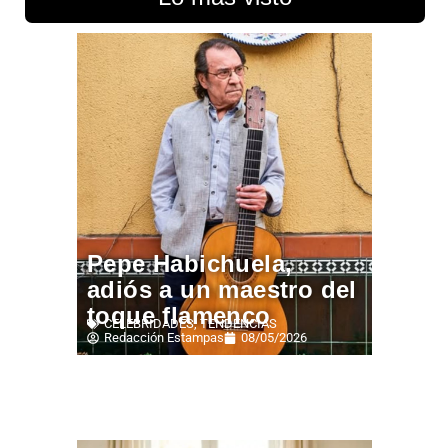
Pepe Habichuela,
adiós a un maestro del
toque flamenco
CELEBRIDADES
,
TENDENCIAS
Redacción Estampas
08/05/2026