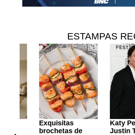
ESTAMPAS RE
Exquisitas
Katy Perry y
brochetas de
Justin Trude