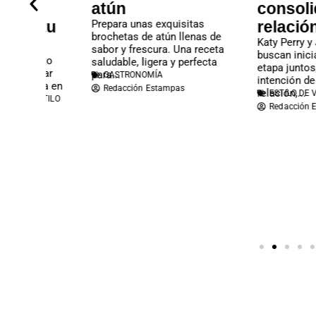
atún
consolidan s
tu
Prepara unas exquisitas
relación
brochetas de atún llenas de
Katy Perry y Justin Tr
sabor y frescura. Una receta
buscan iniciar una nu
to
saludable, ligera y perfecta
etapa juntos, con la
ar
para...
GASTRONOMÍA
intención de fortalece
a en
Redacción Estampas
relación,...
ESTILO DE VIDA
,
TENDE
.
TILO
Redacción Estampas