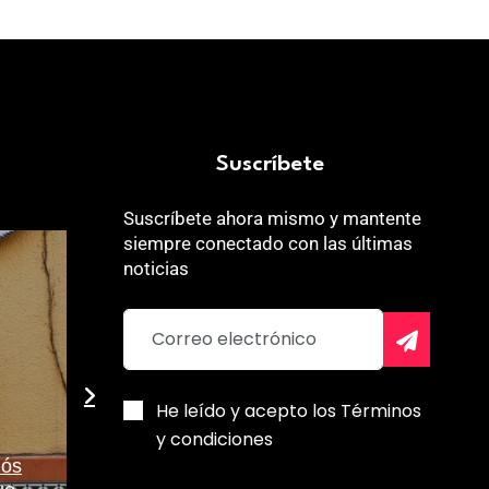
Suscríbete
Suscríbete ahora mismo y mantente
siempre conectado con las últimas
noticias
He leído y acepto los Términos
y condiciones
Eugenia de 
iós
Silencio emocional:
Brooksbank