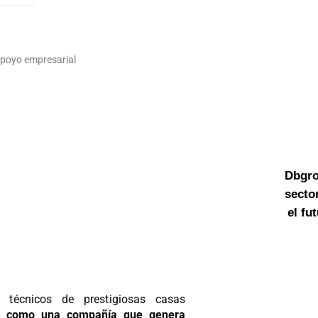
apoyo empresarial
Dbgro
sector
el fu
s técnicos de prestigiosas casas
o como una compañía que genera