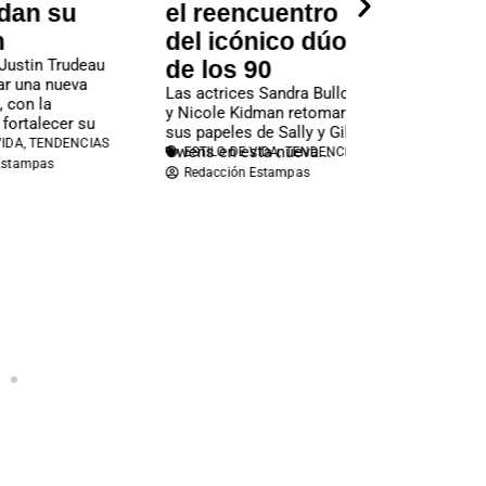
u
el reencuentro
Sinfónico,
del icónico dúo
presentó e
udeau
de los 90
YouTube pa
eva
Las actrices Sandra Bullock
mundo “El
y Nicole Kidman retomarán
sonido de 
r su
sus papeles de Sally y Gillian
NCIAS
tierra”
Owens en esta nueva...
ESTILO DE VIDA
,
TENDENCIAS
Redacción Estampas
Aníbal Hamilton, D
AH Sinfónico, pre
YouTubepara el mu
sonido de mi tierra
postulada...
CULTURA Y TURISM
VIDA
Nota de Prensa