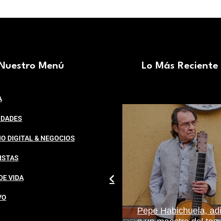
Nuestro Menú
Lo Más Reciente
A
IDADES
O DIGITAL & NEGOCIOS
ISTAS
DE VIDA
VO
Cuidado de la piel: el
Pepe Habichuela, ad