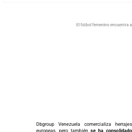
El fútbol femenino encuentra 
Dbgroup Venezuela comercializa herraje
europeas, pero también
se ha consolidad