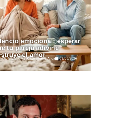
lencio emocional: esperar
e tu pareja adivine
struye el amor
AREJA
,
VIVIR MEJOR
Atenea Anca
08/05/2026