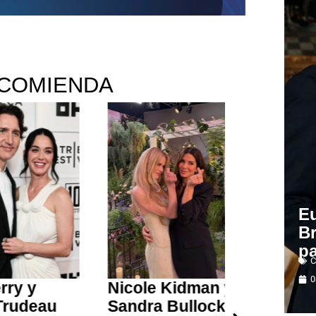
COMIENDA
Eu
B
pa
C
0
Nicole Kidman y
Aníbal Hami
au
Sandra Bullock:
Director d