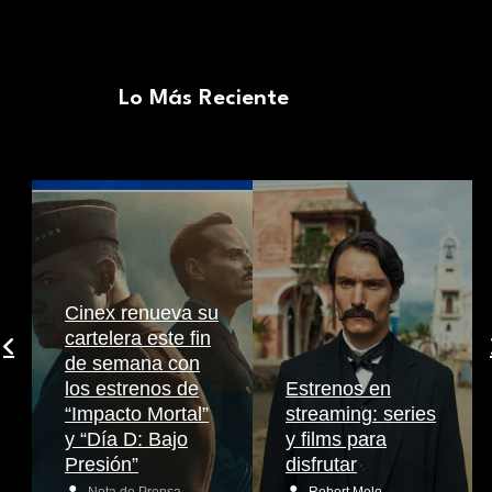
Lo Más Reciente
Cinex renueva su
cartelera este fin
de semana con
los estrenos de
Estrenos en
“Impacto Mortal”
streaming: series
y “Día D: Bajo
y films para
Presión”
disfrutar
Nota de Prensa
Robert Melo