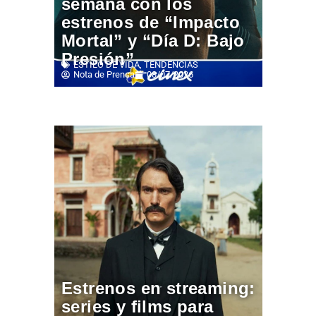
semana con los
estrenos de “Impacto
Mortal” y “Día D: Bajo
Presión”
ESTILO DE VIDA
,
TENDENCIAS
Nota de Prensa
08/07/2026
Estrenos en streaming:
series y films para