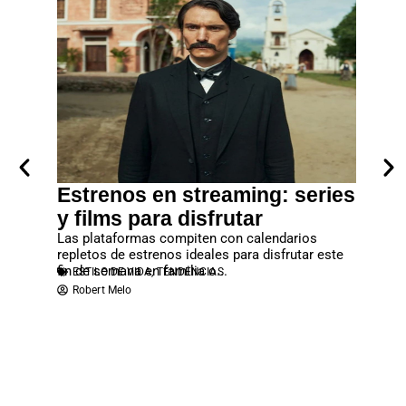
era
Estrenos en streaming: series
Lanz
los
y films para disfrutar
debes
rtal”
Las plataformas compiten con calendarios
No deje
repletos de estrenos ideales para disfrutar este
que se c
fin de semana en familia o...
reproduc
ESTILO DE VIDA
,
TENDENCIAS
ESTILO
ias y
Robert Melo
Robert
n cargada