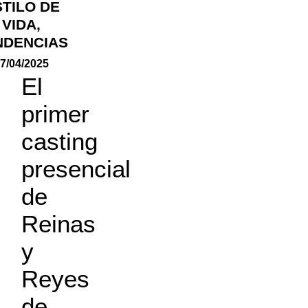
STILO DE
VIDA
,
NDENCIAS
7/04/2025
El
primer
casting
presencial
de
Reinas
y
Reyes
de