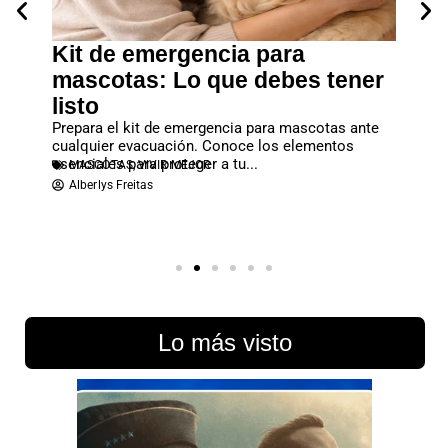
pacto
Kit de emergencia para
¿Cóm
tar
mascotas: Lo que debes tener
masc
 de
listo
Tras el
o...
perros 
MASC
Prepara el kit de emergencia para mascotas ante
Redac
cualquier evacuación. Conoce los elementos
esenciales para proteger a tu...
MASCOTAS
,
VIVIR MEJOR
Alberlys Freitas
Lo más visto