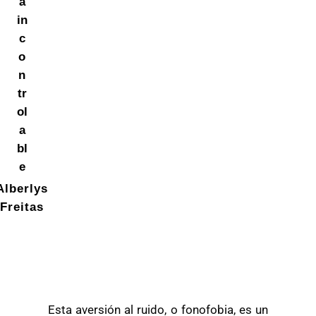
a
in
c
o
n
tr
ol
a
bl
e
Alberlys
Freitas
Esta
aversión al ruido, o
fonofobia
, es un