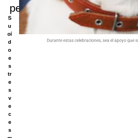
peludo
S
u
oí
Durante estas celebraciones, sea el apoyo que 
d
o
e
s
tr
e
s
v
e
c
e
s