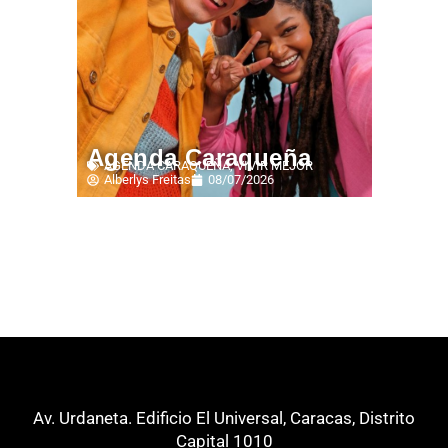
Agenda Caraqueña
AGENDA CARAQUEÑA
,
VIVIR MEJOR
Alberlys Freitas
08/07/2026
Av. Urdaneta. Edificio El Universal, Caracas, Distrito
Capital 1010