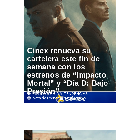
Cinex renueva su
cartelera este fin de
semana con los
estrenos de “Impacto
Mortal” y “Día D: Bajo
Presión”
ESTILO DE VIDA
,
TENDENCIAS
Nota de Prensa
08/07/2026