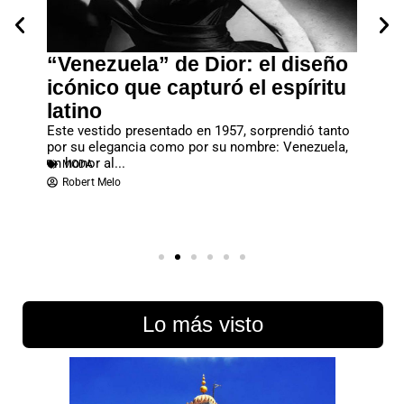
“Venezuela” de Dior: el diseño
John
icónico que capturó el espíritu
gran
latino
2027
dad
Este vestido presentado en 1957, sorprendió tanto
La Met 
imizar
por su elegancia como por su nombre: Venezuela,
una de 
MODA
en honor al...
MODA
Redac
Robert Melo
Lo más visto