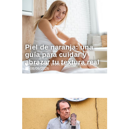
Piel de naranja: una
guía para cuidar y
abrazar tu textura real
BIENESTAR
,
VIVIR MEJOR
Robert Melo
08/06/2026