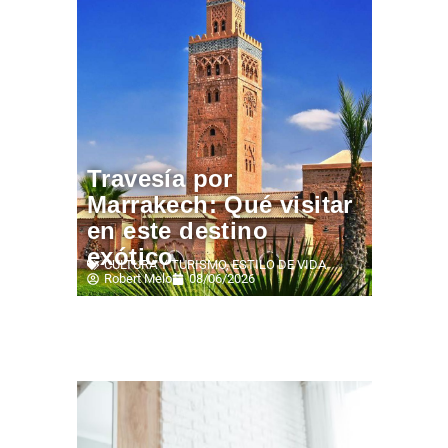
Travesía por
Marrakech: Qué visitar
en este destino
exótico
CULTURA Y TURISMO
,
ESTILO DE VIDA
Robert Melo
08/06/2026