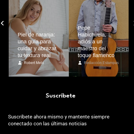
Pepe
Piel de naranja:
Habichuela,
una guía para
adiós a un
cuidar y abrazar
maestro del
tu textura real
toque flamenco
Robert Melo
Redacción Estampas
Suscríbete
Suscríbete ahora mismo y mantente siempre
conectado con las últimas noticias