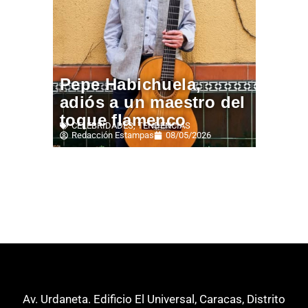
Pepe Habichuela,
adiós a un maestro del
toque flamenco
CELEBRIDADES
,
TENDENCIAS
Redacción Estampas
08/05/2026
Av. Urdaneta. Edificio El Universal, Caracas, Distrito