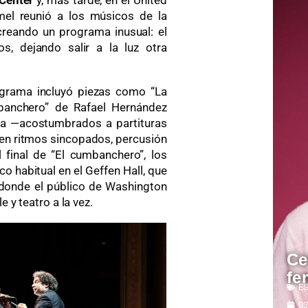
 Center
y, más tarde, en el United
el reunió a los músicos de la
creando un programa inusual: el
s, dejando salir a la luz otra
rograma incluyó piezas como “La
banchero” de Rafael Hernández
ica —acostumbrados a partituras
s en ritmos sincopados, percusión
 final de “El cumbanchero”, los
 habitual en el Geffen Hall, que
 donde el público de Washington
 y teatro a la vez.
Ce
fe
ES
03