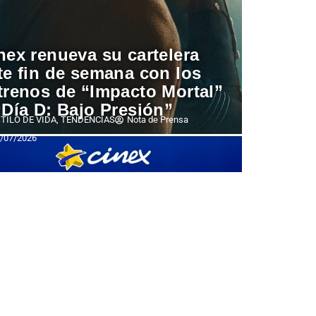
nex renueva su cartelera
te fin de semana con los
trenos de “Impacto Mortal”
“Día D: Bajo Presión”
TILO DE VIDA
,
TENDENCIAS
Nota de Prensa
/07/2026