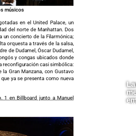
los músicos
gotadas en el United Palace, un
dad del norte de Manhattan. Dos
a un concierto de la Filarmónica;
ta orquesta a través de la salsa,
adre de Dudamel, Óscar Dudamel,
 bongós y congas ubicados donde
 reconfiguración casi simbólica:
de la Gran Manzana, con Gustavo
 que ya se presenta como nueva
La
me
 1 en Billboard junto a Manuel
em
E
Re