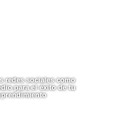
s redes sociales como
dio para el éxito de tu
prendimiento
NTORNO DIGITAL & NEGOCIOS
,
Uncategorized
dacción Estampas
04/22/2025