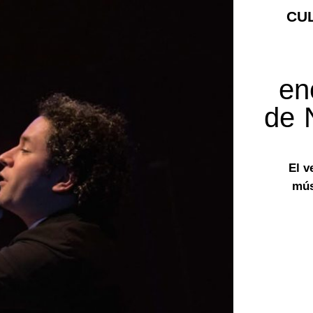
CU
en
de 
El v
mús