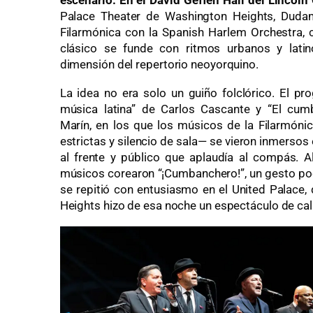
escenario. En el David Geffen Hall del Lincoln
Palace Theater de Washington Heights, Dudam
Filarmónica con la Spanish Harlem Orchestra, 
clásico se funde con ritmos urbanos y latino
dimensión del repertorio neoyorquino.
La idea no era solo un guiño folclórico. El p
música latina” de Carlos Cascante y “El cum
Marín, en los que los músicos de la Filarmón
estrictas y silencio de sala— se vieron inmerso
al frente y público que aplaudía al compás. Al
músicos corearon “¡Cumbanchero!”, un gesto poco
se repitió con entusiasmo en el United Palace,
Heights hizo de esa noche un espectáculo de calle