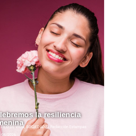
lebremos la resiliencia
menina
TILO DE VIDA
,
SOCIEDAD
Redacción Estampas
/06/2026