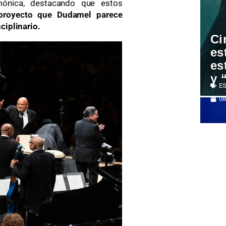
rmónica, destacando que estos
proyecto que Dudamel parece
ciplinario.
Ci
es
es
y 
ES
08