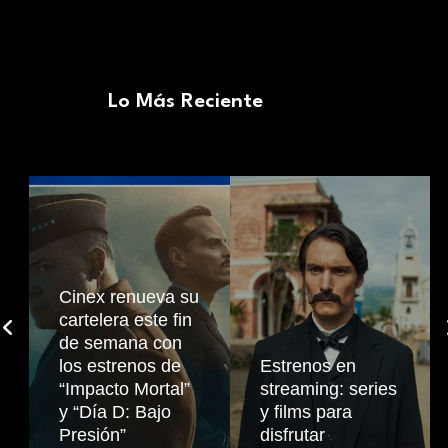
Lo Más Reciente
Cinex renueva su
cartelera este fin
de semana con
los estrenos de
Estrenos en
“Impacto Mortal”
streaming: series
y “Día D: Bajo
y films para
Presión”
disfrutar