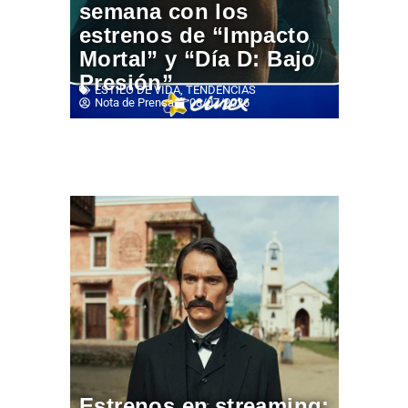
semana con los
estrenos de “Impacto
Mortal” y “Día D: Bajo
Presión”
ESTILO DE VIDA
,
TENDENCIAS
Nota de Prensa
08/07/2026
Estrenos en streaming: