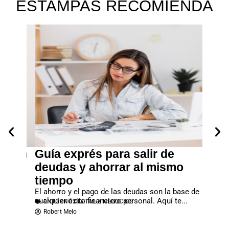
ESTAMPAS RECOMIENDA
gram
Guía exprés para salir de
Empr
deudas y ahorrar al mismo
dine
 esta
tiempo
En un m
zar el
cuidan 
El ahorro y el pago de las deudas son la base de
real, du
EMPR
cualquier éxito financiero personal. Aquí te...
ENTORNO DIGITAL & NEGOCIOS
Rober
Robert Melo