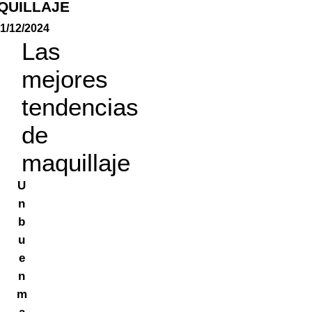
QUILLAJE
1/12/2024
Las
mejores
tendencias
de
maquillaje
U
n
b
u
e
n
m