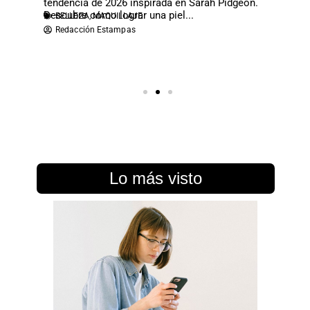
piel en
tendencia de 2026 inspirada en Sarah Pidgeon.
contemp
Descubre cómo lograr una piel...
manicura
BELLEZA
,
MAQUILLAJE
BELLE
Redacción Estampas
Redac
Lo más visto