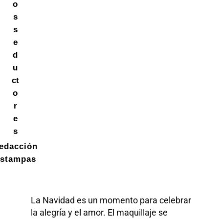
o
s
s
e
d
u
ct
o
r
e
s
edacción
stampas
La Navidad es un momento para celebrar
la alegría y el amor. El maquillaje se