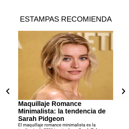
ESTAMPAS RECOMIENDA
creto
Maquillaje Romance
Manic
ambia
Minimalista: la tendencia de
dise
Sarah Pidgeon
este
as?
El maquillaje romance minimalista es la
¿Estás 