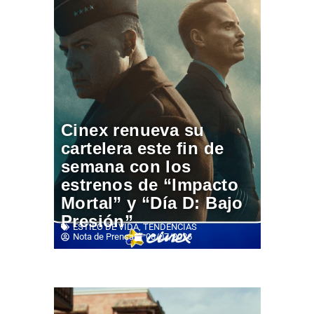
Cinex renueva su
cartelera este fin de
semana con los
estrenos de “Impacto
Mortal” y “Día D: Bajo
Presión”
ESTILO DE VIDA
,
TENDENCIAS
Nota de Prensa
08/07/2026