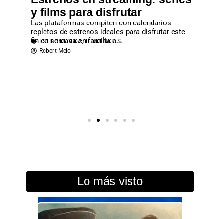
los
y films para disfrutar
debes
rtal”
Las plataformas compiten con calendarios
No deje
repletos de estrenos ideales para disfrutar este
que se c
fin de semana en familia o...
reproduc
ESTILO DE VIDA
,
TENDENCIAS
ESTILO
ias y
Robert Melo
Robert
n cargada
Lo más visto