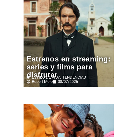
Estrenos en streaming:
series y films para
disfrutar
ESTILO DE VIDA
,
TENDENCIAS
Robert Melo
08/07/2026