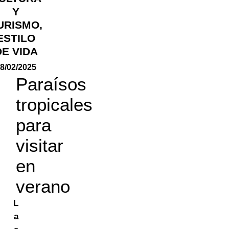
Y
URISMO
,
ESTILO
DE VIDA
8/02/2025
Paraísos
tropicales
para
visitar
en
verano
L
a