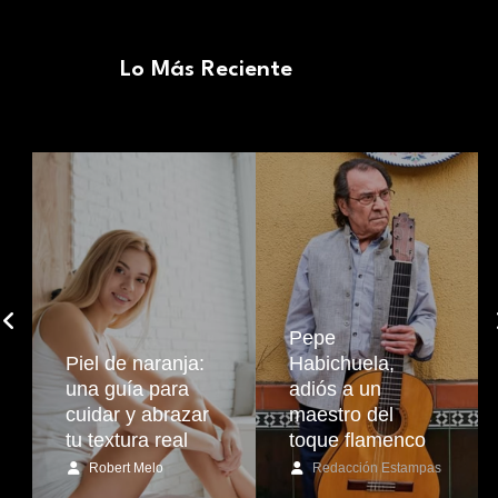
Lo Más Reciente
Pepe
Piel de naranja:
Habichuela,
una guía para
adiós a un
cuidar y abrazar
maestro del
tu textura real
toque flamenco
Robert Melo
Redacción Estampas