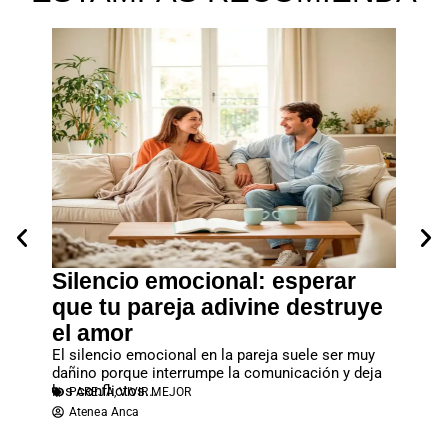
ara
Silencio emocional: esperar
El v
 real
que tu pareja adivine destruye
de t
iel de
el amor
Descubr
bdomen
cuatro 
MASC
El silencio emocional en la pareja suele ser muy
Alberl
dañino porque interrumpe la comunicación y deja
los conflictos...
PAREJA
,
VIVIR MEJOR
Atenea Anca