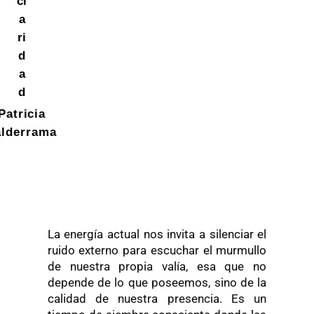
cl
a
ri
d
a
d
Patricia
alderrama
La energía actual nos invita a silenciar el
ruido externo para escuchar el murmullo
de nuestra propia valía, esa que no
depende de lo que poseemos, sino de la
calidad de nuestra presencia. Es un