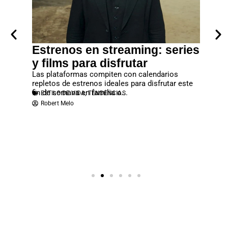
era
Estrenos en streaming: series
Lanz
los
y films para disfrutar
debes
rtal”
Las plataformas compiten con calendarios
No deje
repletos de estrenos ideales para disfrutar este
que se c
fin de semana en familia o...
reproduc
ESTILO DE VIDA
,
TENDENCIAS
ESTILO
ias y
Robert Melo
Robert
n cargada