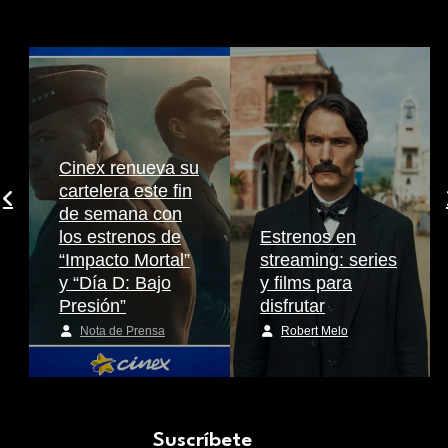
Cinex renueva su
cartelera este fin
de semana con
los estrenos de
Estrenos en
“Impacto Mortal”
streaming: series
y “Día D: Bajo
y films para
Presión”
disfrutar
Nota de Prensa
Robert Melo
Suscríbete