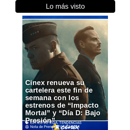
Lo más visto
Cinex renueva su
cartelera este fin de
semana con los
estrenos de “Impacto
Mortal” y “Día D: Bajo
Presión”
ESTILO DE VIDA
,
TENDENCIAS
Nota de Prensa
08/07/2026