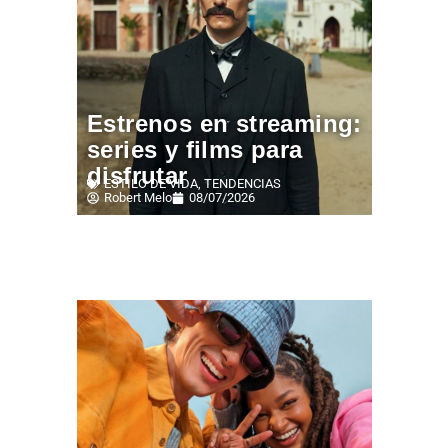
Estrenos en streaming:
series y films para
disfrutar
ESTILO DE VIDA
,
TENDENCIAS
Robert Melo
08/07/2026