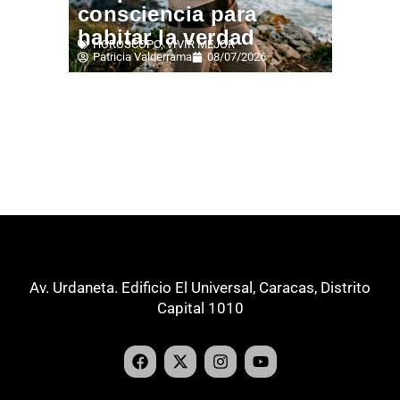
consciencia para
habitar la verdad
HORÓSCOPO
,
VIVIR MEJOR
Patricia Valderrama
08/07/2026
Av. Urdaneta. Edificio El Universal, Caracas, Distrito
Capital 1010