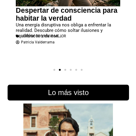
Despertar de consciencia para
Cuan
tos
habitar la verdad
entr
sta
Una energía disruptiva nos obliga a enfrentar la
El apeg
realidad. Descubre cómo soltar ilusiones y
familia
equilibrar tu vida con...
económi
HORÓSCOPO
,
VIVIR MEJOR
PARE
Patricia Valderrama
Atene
Lo más visto