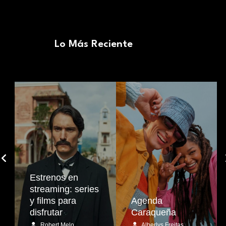
Lo Más Reciente
Estrenos en
streaming: series
y films para
Agenda
disfrutar
Caraqueña
Robert Melo
Alberlys Freitas