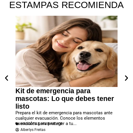
ESTAMPAS RECOMIENDA
pacto
Kit de emergencia para
¿Cóm
tar
mascotas: Lo que debes tener
masc
 de
listo
Tras el
o...
perros 
MASC
Prepara el kit de emergencia para mascotas ante
Redac
cualquier evacuación. Conoce los elementos
esenciales para proteger a tu...
MASCOTAS
,
VIVIR MEJOR
Alberlys Freitas