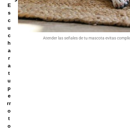
E
s
c
u
c
Atender las señales de tu mascota evitas compli
h
a
r
a
t
u
p
e
rr
o
t
o