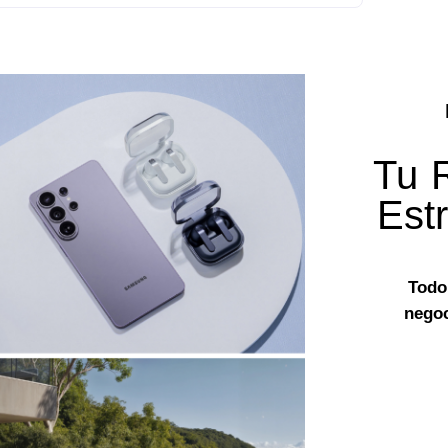
Tu 
Est
Todo
negoc