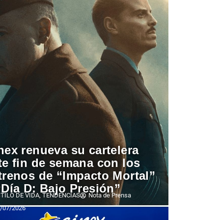
nex renueva su cartelera
te fin de semana con los
trenos de “Impacto Mortal”
“Día D: Bajo Presión”
TILO DE VIDA
,
TENDENCIAS
Nota de Prensa
/07/2026