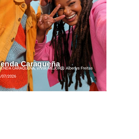
enda Caraqueña
GENDA CARAQUEÑA
,
VIVIR MEJOR
Alberlys Freitas
/07/2026