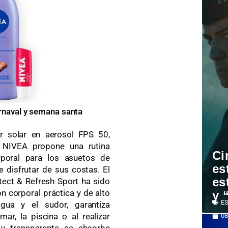
rnaval y semana santa
r solar en aerosol FPS 50,
, NIVEA propone una rutina
Ci
rporal para los asuetos de
es
 disfrutar de sus costas. El
es
ect & Refresh Sport ha sido
 corporal práctica y de alto
y 
ES
agua y el sudor, garantiza
ar, la piscina o al realizar
08
a y transparente se absorbe