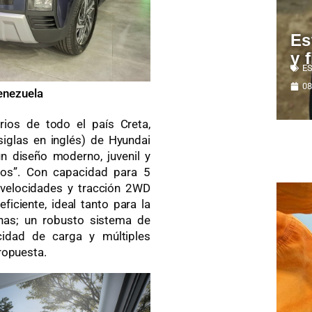
Es
y 
ES
08
enezuela
rios de todo el país Creta,
siglas en inglés) de Hyundai
un diseño moderno, juvenil y
eños”. Con capacidad para 5
 velocidades y tracción 2WD
iciente, ideal tanto para la
nas; un robusto sistema de
cidad de carga y múltiples
ropuesta.