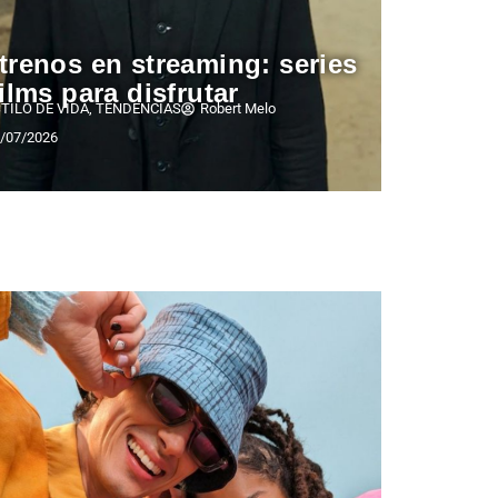
trenos en streaming: series
films para disfrutar
TILO DE VIDA
,
TENDENCIAS
Robert Melo
/07/2026