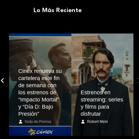
Lo Más Reciente
Cinex renueva su
cartelera este fin
de semana con
los estrenos de
Estrenos en
“Impacto Mortal”
streaming: series
y “Día D: Bajo
y films para
Presión”
disfrutar
Nota de Prensa
Robert Melo