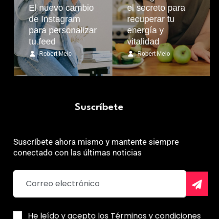
El nuevo cambio
el secreto para
de Instagram
recuperar tu
para personalizar
energía y
tu feed
vitalidad
Robert Melo
Robert Melo
Suscríbete
Suscríbete ahora mismo y mantente siempre
conectado con las últimas noticias
He leído y acepto los Términos y condiciones