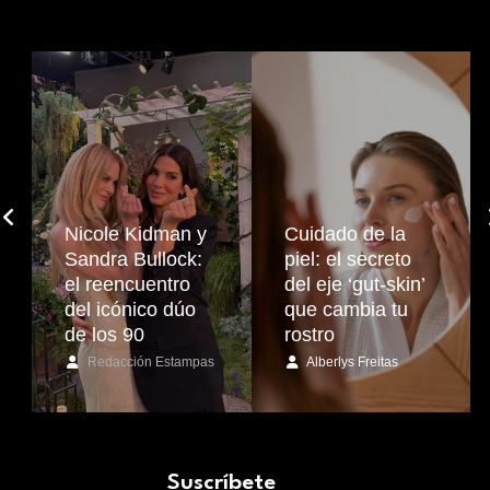
Nicole Kidman y
Cuidado de la
Sandra Bullock:
piel: el secreto
el reencuentro
del eje ‘gut-skin’
del icónico dúo
que cambia tu
de los 90
rostro
Redacción Estampas
Alberlys Freitas
Suscríbete