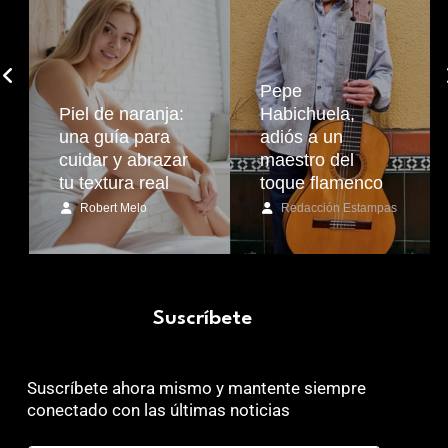
Pepe
Piel de naranja:
Habichuela,
una guía para
adiós a un
cuidar y abrazar
maestro del
tu textura real
toque flamenco
Robert Melo
Redacción Estampas
Suscríbete
Suscríbete ahora mismo y mantente siempre
conectado con las últimas noticias