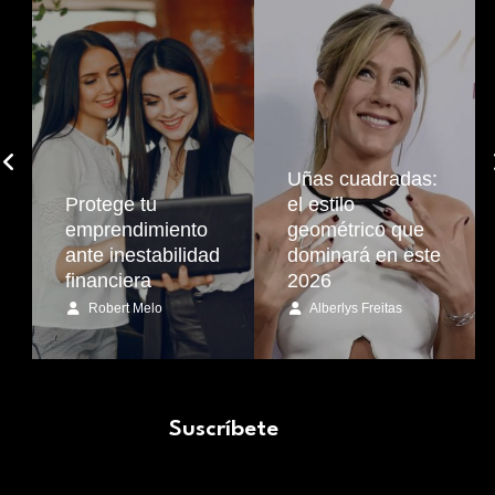
Uñas cuadradas:
Protege tu
el estilo
emprendimiento
geométrico que
ante inestabilidad
dominará en este
financiera
2026
Robert Melo
Alberlys Freitas
Suscríbete