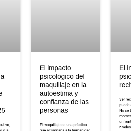
El impacto
El 
la
psicológico del
psi
maquillaje en la
rec
e
autoestima y
Ser re
confianza de las
puede 
25
personas
No se t
moment
enfren
utivo,
El maquillaje es una práctica
niveles
o y la
que acompaña a la humanidad