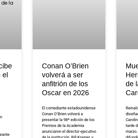
cibe
Conan O’Brien
Mue
 el
volverá a ser
Her
anfitrión de los
de 
Oscar en 2026
Car
El comediante estadounidense
Reinal
Conan O’Brien volverá a
diseña
ón
presentar la 98ª edición de los
Carolin
Premios de la Academia
tarde 
anunciaron el director ejecutivo
marzo.
urante
de la institución, Bill Kramer, y
difund