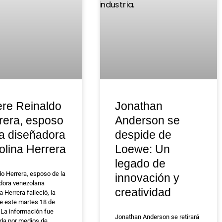
re Reinaldo
Jonathan
rera, esposo
Anderson se
la diseñadora
despide de
olina Herrera
Loewe: Un
legado de
do Herrera, esposo de la
innovación y
dora venezolana
creatividad
a Herrera falleció, la
de este martes 18 de
 La información fue
Jonathan Anderson se retirará
ida por medios de