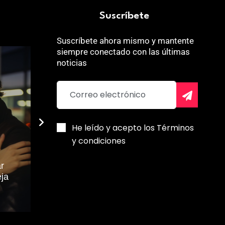
Suscríbete
Suscríbete ahora mismo y mantente
siempre conectado con las últimas
noticias
He leído y acepto los Términos
y condiciones
Dos recetas llenas de
r
sabor y cariño para el
Adícora: El
eja
Día de las Madres
secreto de 
Robert Melo
Robert Melo