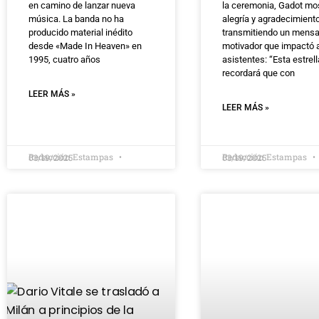
en camino de lanzar nueva
la ceremonia, Gadot mo
música. La banda no ha
alegría y agradecimiento
producido material inédito
transmitiendo un mensa
desde «Made In Heaven» en
motivador que impactó a
1995, cuatro años
asistentes: “Esta estrel
recordará que con
LEER MÁS »
LEER MÁS »
Redacción Estampas
Redacción Estampas
03/19/2025
03/19/2025