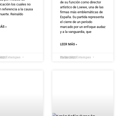
de su función como director
cación los cuales no
artístico de Loewe, una de las
n referencia a la causa
firmas más emblemáticas de
muerte. Reinaldo
España. Su partida representa
el cierre de un período
ÁS »
marcado por un enfoque audaz
y a la vanguardia, que
LEER MÁS »
ción Estampas
Redacción Estampas
2025
03/18/2025