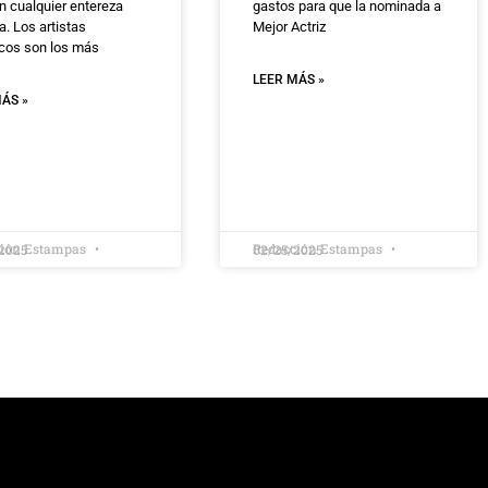
n cualquier entereza
gastos para que la nominada a
. Los artistas
Mejor Actriz
cos son los más
LEER MÁS »
ÁS »
ción Estampas
Redacción Estampas
2025
02/25/2025