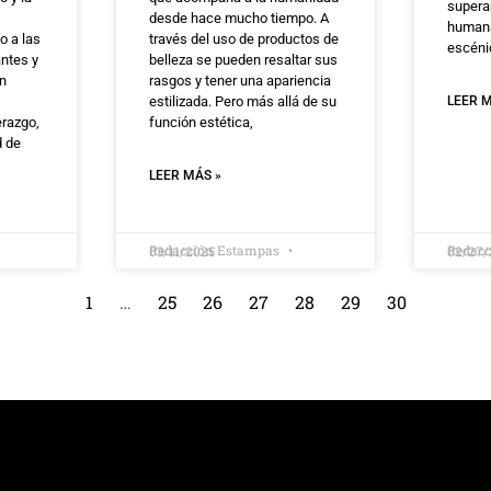
supera
desde hace mucho tiempo. A
humana
o a las
través del uso de productos de
escéni
ntes y
belleza se pueden resaltar sus
án
rasgos y tener una apariencia
estilizada. Pero más allá de su
LEER M
erazgo,
función estética,
d de
LEER MÁS »
Redacción Estampas
Redac
03/11/2025
02/27/
1
…
25
26
27
28
29
30