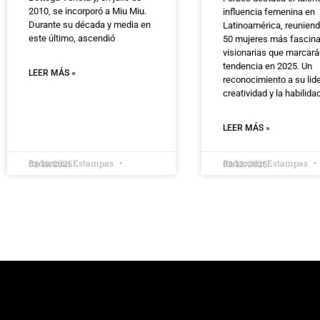
2010, se incorporó a Miu Miu.
influencia femenina en
Durante su década y media en
Latinoamérica, reuniend
este último, ascendió
50 mujeres más fascina
visionarias que marcar
tendencia en 2025. Un
LEER MÁS »
reconocimiento a su lid
creatividad y la habilida
LEER MÁS »
Redacción Estampas
Redacción Estampas
03/13/2025
03/12/2025