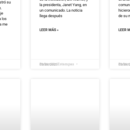
stró su
la presidenta, Janet Yang, en
comuni
,
un comunicado. La noticia
hiciero
je
llega después
de su 
 los
la me
LEER MÁS »
LEER M
Redacción Estampas
Redac
03/19/2025
03/19/