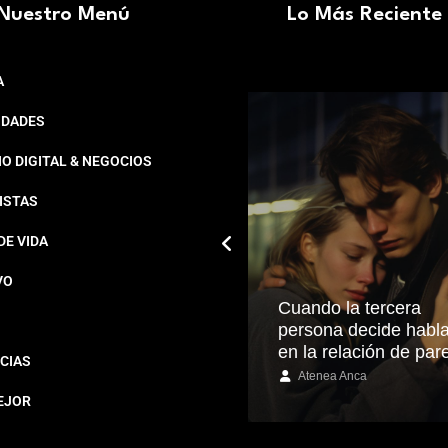
Nuestro Menú
Lo Más Reciente
A
IDADES
O DIGITAL & NEGOCIOS
ISTAS
DE VIDA
VO
La Met Gala: el poder de
Cuando la tercera
la belleza como
persona decide habla
tendencia
en la relación de par
CIAS
Robert Melo
Atenea Anca
EJOR