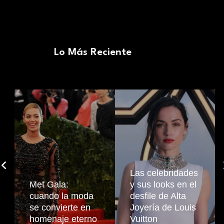
Lo Más Reciente
Las celebridades
Met Gala:
y sus looks en el
cuando la moda
desfile de Alta
se convierte en
Joyería de Louis
homenaje eterno
Vuitton