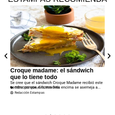
Croque madame: el sándwich
Cre
 de
que lo tiene todo
fre
Se cree que el sándwich Croque Madame recibió este
Una r
nombre porque el huevo frito encima se asemeja a...
mañan
ESTILO DE VIDA
,
GASTRONOMÍA
ES
Redacción Estampas
Re