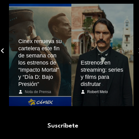
Cinex renueva su
cartelera este fin
de semana con
los estrenos de
Estrenos en
“Impacto Mortal”
streaming: series
y “Día D: Bajo
y films para
Presión”
disfrutar
Nota de Prensa
Robert Melo
Suscríbete