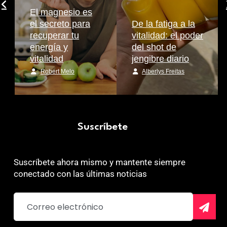
El magnesio es
el secreto para
De la fatiga a la
recuperar tu
vitalidad: el poder
energía y
del shot de
vitalidad
jengibre diario
Robert Melo
Alberlys Freitas
Suscríbete
Suscríbete ahora mismo y mantente siempre
conectado con las últimas noticias