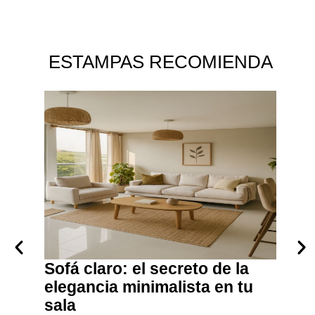
ESTAMPAS RECOMIENDA
: Qué
Sofá claro: el secreto de la
Exqu
xótico
elegancia minimalista en tu
Prepara 
de sabor
siempre
sala
y perfec
GAST