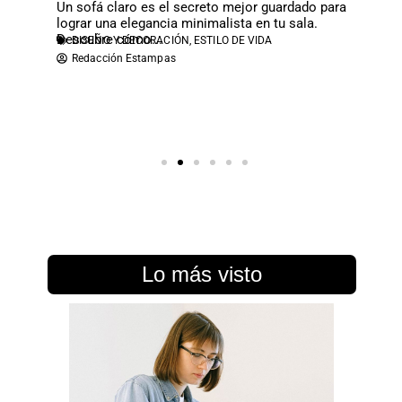
nvitamos
Un sofá claro es el secreto mejor guardado para
Redac
lograr una elegancia minimalista en tu sala.
Descubre cómo...
DISEÑO Y DECORACIÓN
,
ESTILO DE VIDA
Redacción Estampas
Lo más visto