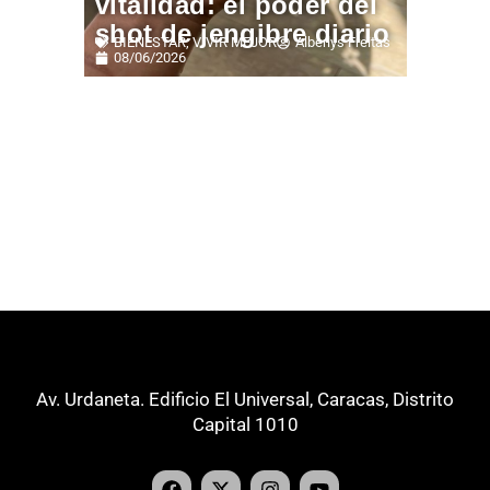
vitalidad: el poder del
shot de jengibre diario
BIENESTAR
,
VIVIR MEJOR
Alberlys Freitas
08/06/2026
Av. Urdaneta. Edificio El Universal, Caracas, Distrito
Capital 1010