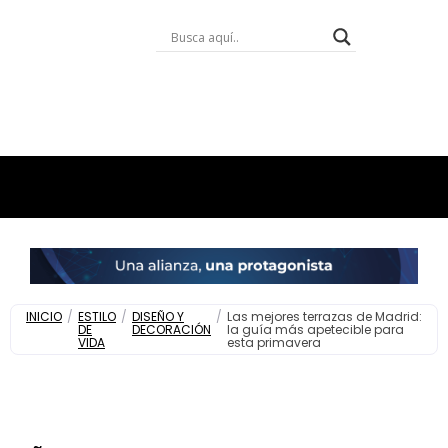
INICIO
/
ESTILO
/
DISEÑO Y
/
Las mejores terrazas de Madrid:
DE
DECORACIÓN
la guía más apetecible para
VIDA
esta primavera