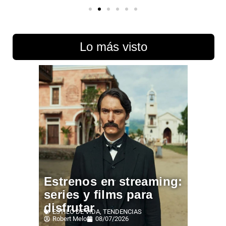
Lo más visto
Estrenos en streaming:
series y films para
disfrutar
ESTILO DE VIDA
,
TENDENCIAS
Robert Melo
08/07/2026