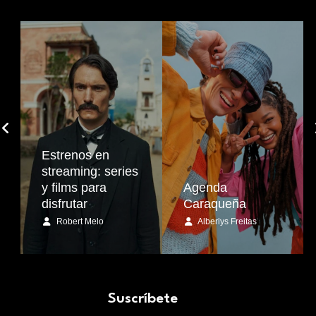
Estrenos en
streaming: series
y films para
Agenda
disfrutar
Caraqueña
Robert Melo
Alberlys Freitas
Suscríbete