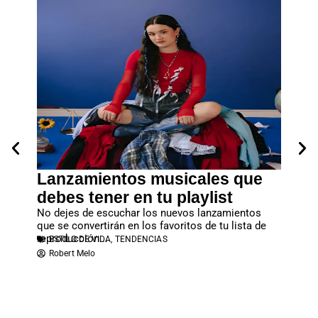
ries
Lanzamientos musicales que
Trav
debes tener en tu playlist
visi
No dejes de escuchar los nuevos lanzamientos
Existen
ste fin
que se convertirán en los favoritos de tu lista de
queremo
reproducción...
recorrer
ESTILO DE VIDA
,
TENDENCIAS
CULTU
Robert Melo
Rober