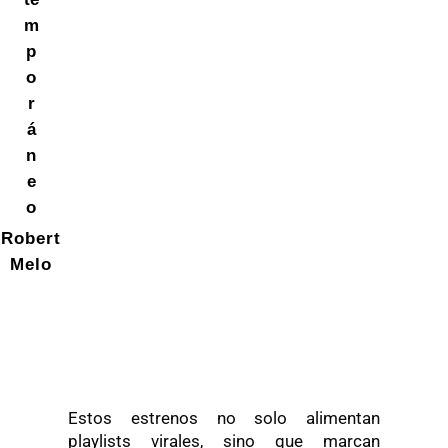
m
p
o
r
á
n
e
o
Robert
Melo
Estos estrenos no solo alimentan
playlists virales, sino que marcan