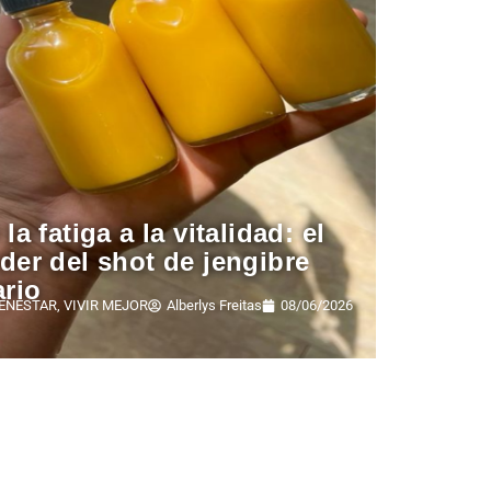
 la fatiga a la vitalidad: el
der del shot de jengibre
ario
IENESTAR
,
VIVIR MEJOR
Alberlys Freitas
08/06/2026