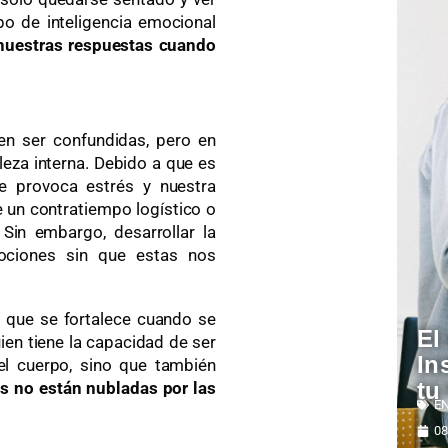
po de inteligencia emocional
 nuestras respuestas cuando
len ser confundidas, pero en
leza interna. Debido a que es
e provoca estrés y nuestra
te un contratiempo logístico o
 Sin embargo, desarrollar la
mociones sin que estas nos
que se fortalece cuando se
El
uien tiene la capacidad de ser
In
el cuerpo, sino que también
tu
s no están nubladas por las
E
08