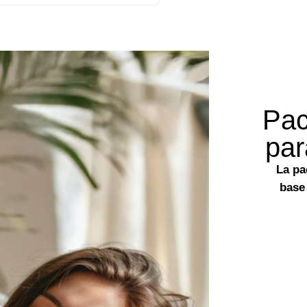
Pac
par
La pa
base