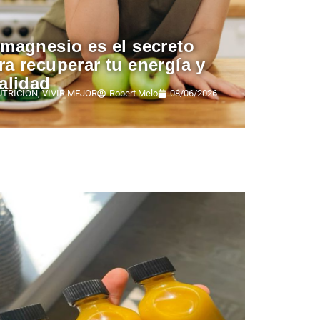
 magnesio es el secreto
ra recuperar tu energía y
talidad
UTRICIÓN
,
VIVIR MEJOR
Robert Melo
08/06/2026