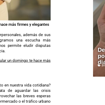
 hace más firmes y elegantes
terpersonales, además de sus
 logramos una escucha más
os permite eludir disputas
De
cia.
po
lular un domingo te hace más
di
B
o en nuestra vida cotidiana?
ata de aguardar las crisis
provechar las breves esperas
ermercado o el tráfico urbano