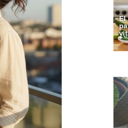
El
pa
vi
N