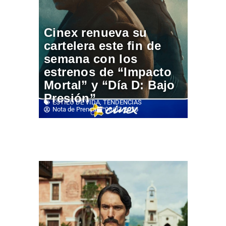
Cinex renueva su
cartelera este fin de
semana con los
estrenos de “Impacto
Mortal” y “Día D: Bajo
Presión”
ESTILO DE VIDA
,
TENDENCIAS
Nota de Prensa
08/07/2026