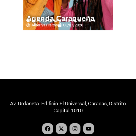
Agenda Caraqueña
AGENDA CARAQUEÑA
,
VIVIR MEJOR
Alberlys Freitas
08/07/2026
Av. Urdaneta. Edificio El Universal, Caracas, Distrito
Capital 1010