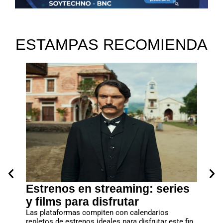
ESTAMPAS RECOMIENDA
a
Estrenos en streaming: series
Lanz
y films para disfrutar
debe
al” y
Las plataformas compiten con calendarios
No deje
repletos de estrenos ideales para disfrutar este fin
que se c