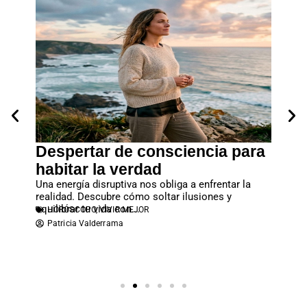
Despertar de consciencia para
Cuan
tos
habitar la verdad
entr
sta
Una energía disruptiva nos obliga a enfrentar la
El apeg
realidad. Descubre cómo soltar ilusiones y
familia
equilibrar tu vida con...
económi
HORÓSCOPO
,
VIVIR MEJOR
PARE
Patricia Valderrama
Atene