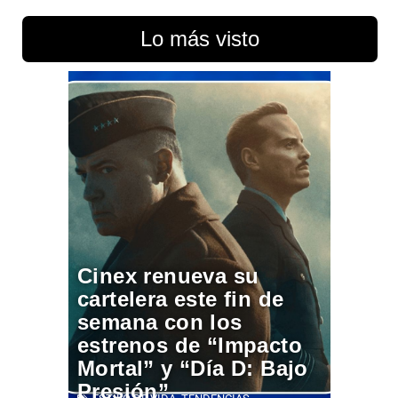
Lo más visto
Cinex renueva su
cartelera este fin de
semana con los
estrenos de “Impacto
Mortal” y “Día D: Bajo
Presión”