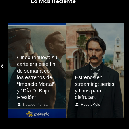
Lo Más Reciente
Cinex renueva su
cartelera este fin
de semana con
los estrenos de
Estrenos en
“Impacto Mortal”
streaming: series
y “Día D: Bajo
y films para
Presión”
disfrutar
Nota de Prensa
Robert Melo