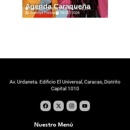
Agenda Caraqueña
AGENDA CARAQUEÑA
,
VIVIR MEJOR
Alberlys Freitas
08/07/2026
Av. Urdaneta. Edificio El Universal, Caracas, Distrito
Capital 1010
Nuestro Menú