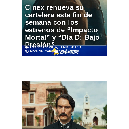
Cinex renueva su
cartelera este fin de
semana con los
estrenos de “Impacto
Mortal” y “Día D: Bajo
Presión”
ESTILO DE VIDA
,
TENDENCIAS
Nota de Prensa
08/07/2026