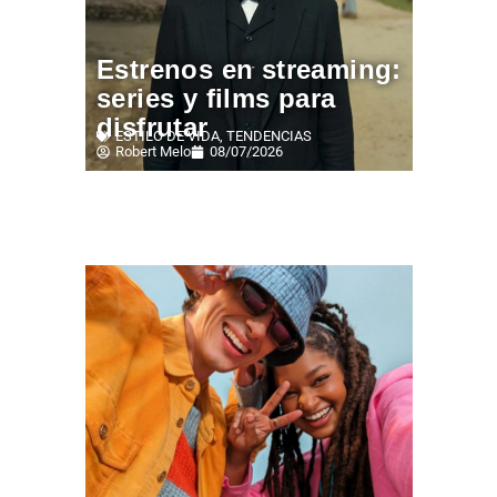
Estrenos en streaming:
series y films para
disfrutar
ESTILO DE VIDA
,
TENDENCIAS
Robert Melo
08/07/2026