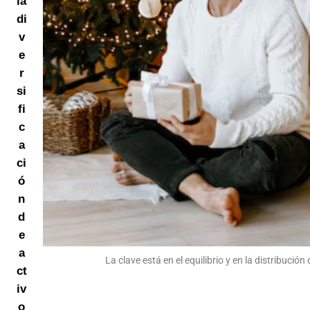
la
di
v
e
r
si
fi
c
a
ci
ó
n
d
e
a
La clave está en el equilibrio y en la distribució
ct
iv
o