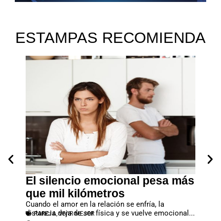
ESTAMPAS RECOMIENDA
 se
El silencio emocional pesa más
Deja
que mil kilómetros
nece
ros,
Cuando el amor en la relación se enfría, la
de l
ncia
distancia deja de ser física y se vuelve emocional...
PAREJA
,
VIVIR MEJOR
Cuando 