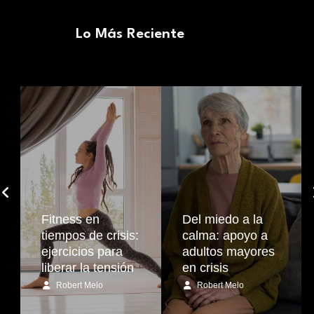
Lo Más Reciente
Fitness en
Del miedo a la
tiempos de crisis:
calma: apoyo a
ejercicios para
adultos mayores
liberar la tensión
en crisis
Robert Melo
Robert Melo