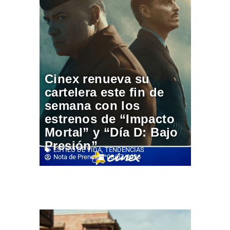
Cinex renueva su
cartelera este fin de
semana con los
estrenos de “Impacto
Mortal” y “Día D: Bajo
Presión”
ESTILO DE VIDA
,
TENDENCIAS
Nota de Prensa
08/07/2026