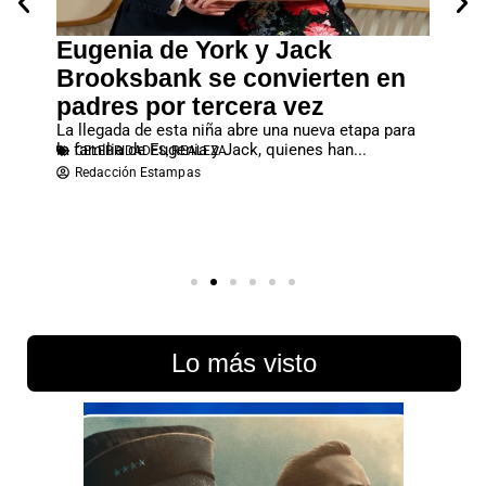
un
Eugenia de York y Jack
Leon
co
Brooksbank se convierten en
Mari
as
padres por tercera vez
La cita 
ara el
Letizia,
CELE
La llegada de esta niña abre una nueva etapa para
Redac
la familia de Eugenia y Jack, quienes han...
CELEBRIDADES
,
REALEZA
Redacción Estampas
Lo más visto