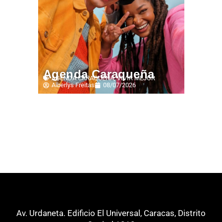
Agenda Caraqueña
AGENDA CARAQUEÑA
,
VIVIR MEJOR
Alberlys Freitas
08/07/2026
Av. Urdaneta. Edificio El Universal, Caracas, Distrito