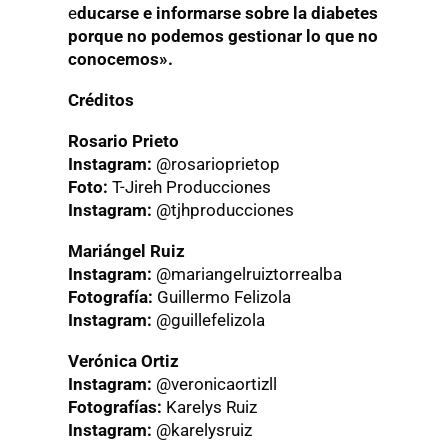
e
ducarse e informarse sobre la diabetes
porque no podemos gestionar lo que no
conocemos».
Créditos
Rosario Prieto
Instagram:
@rosarioprietop
Foto:
T-Jireh Producciones
Instagram:
@tjhproducciones
Mariángel Ruiz
Instagram:
@mariangelruiztorrealba
Fotografía:
Guillermo Felizola
Instagram:
@guillefelizola
Verónica Ortiz
Instagram:
@veronicaortizll
Fotografías:
Karelys Ruiz
Instagram:
@karelysruiz