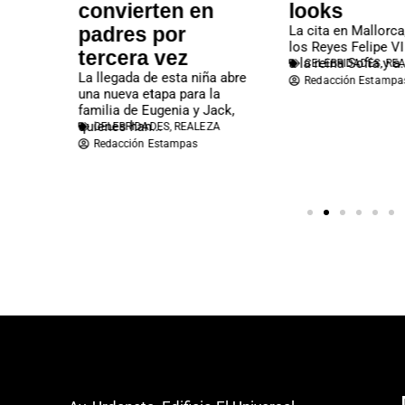
convierten en
looks
padres por
La cita en Mallorca, reuni
los Reyes Felipe VI y Letiz
tercera vez
a la reina Sofía y a...
CELEBRIDADES
,
REALEZA
La llegada de esta niña abre
Redacción Estampas
una nueva etapa para la
familia de Eugenia y Jack,
quienes han...
CELEBRIDADES
,
REALEZA
Redacción Estampas