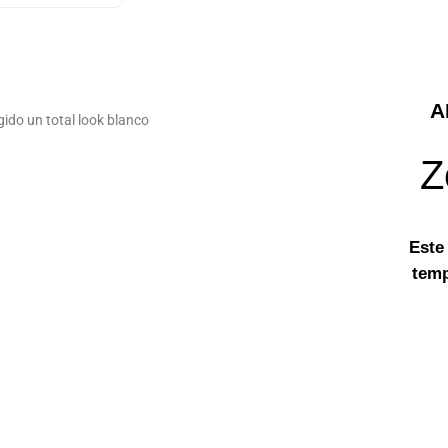
A
ido un total look blanco
Z
Este
temp