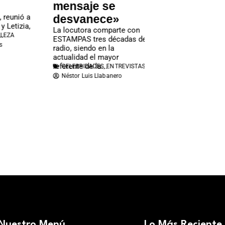
mensaje se
venezolana
ó a
desvanece»
Durante su trayectoria 
ia,
Olivier participó en
La locutora comparte con
telenovelas que marca
ESTAMPAS tres décadas de
época en la historia de
radio, siendo en la
televisión venezolana..
CELEBRIDADES
,
TENDEN
actualidad el mayor
Redacción Estampas
referente de la...
CELEBRIDADES
,
ENTREVISTAS
Néstor Luis Llabanero
Nuestro Menú
Lo Más Reciente