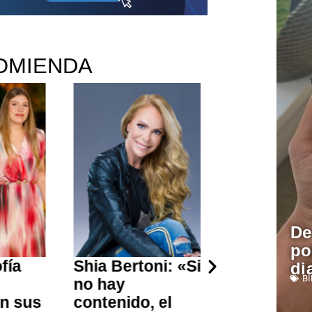
OMIENDA
De
po
Shia Bertoni: «Si
Muere Linda
di
B
no hay
Olivier, pioner
us
contenido, el
de la televisió