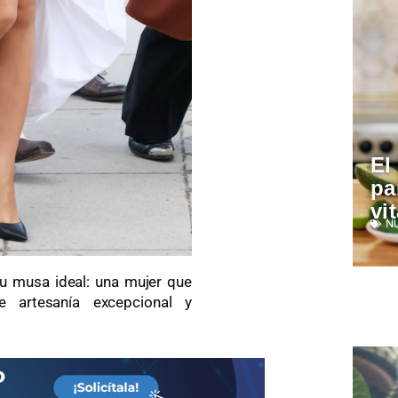
El
pa
vi
N
u musa ideal: una mujer que
e artesanía excepcional y