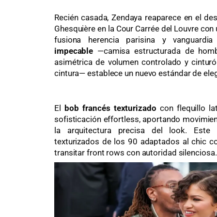
Recién casada, Zendaya reaparece en el desf
Ghesquière en la Cour Carrée del Louvre con
fusiona herencia parisina y vanguardi
impecable
—camisa estructurada de homb
asimétrica de volumen controlado y cintur
cintura— establece un nuevo estándar de eleg
El
bob francés texturizado
con flequillo l
sofisticación effortless, aportando movimie
la arquitectura precisa del look. Este
texturizados de los 90 adaptados al chic 
transitar front rows con autoridad silenciosa.