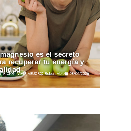
 magnesio es el secreto
ra recuperar tu energía y
talidad
UTRICIÓN
,
VIVIR MEJOR
Robert Melo
08/06/2026