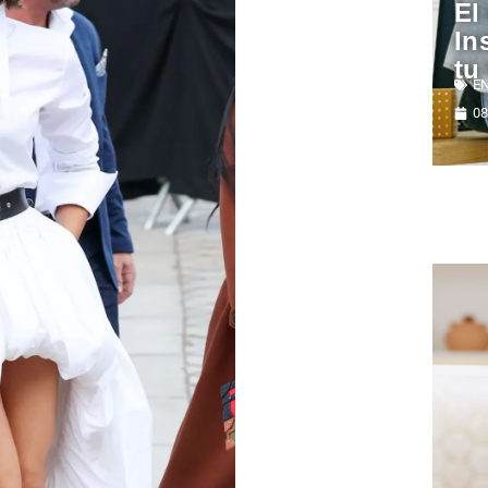
El
In
tu
E
08