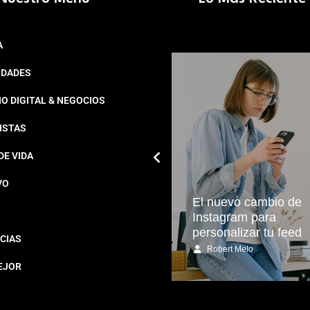
A
IDADES
O DIGITAL & NEGOCIOS
ISTAS
DE VIDA
VO
Leonor y Sofía
El nuevo cambio de
conquistan Marivent con
Instagram para
sus looks
personalizar tu feed
CIAS
Redacción Estampas
Robert Melo
EJOR