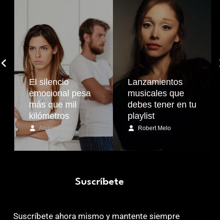
El silencio
Lanzamientos
emocional pesa
musicales que
más que mil
debes tener en tu
kilómetros
playlist
Atenea Anca
Robert Melo
Suscríbete
Suscríbete ahora mismo y mantente siempre