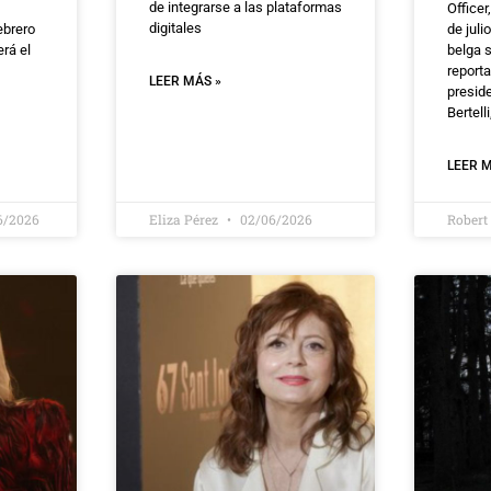
de integrarse a las plataformas
Officer
digitales
ebrero
de juli
rá el
belga s
reporta
LEER MÁS »
presid
Bertell
LEER M
6/2026
Eliza Pérez
02/06/2026
Robert