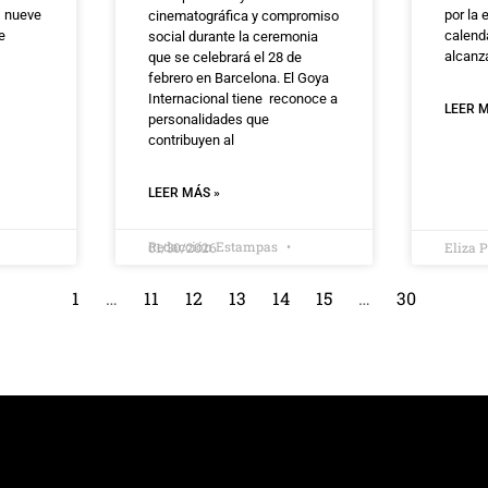
s nueve
por la 
cinematográfica y compromiso
e
calend
social durante la ceremonia
alcanz
que se celebrará el 28 de
febrero en Barcelona. El Goya
Internacional tiene reconoce a
LEER M
personalidades que
contribuyen al
LEER MÁS »
Redacción Estampas
01/30/2026
Eliza 
1
…
11
12
13
14
15
…
30