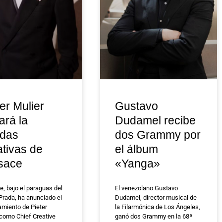
er Mulier
Gustavo
ará la
Dudamel recibe
ndas
dos Grammy por
ativas de
el álbum
sace
«Yanga»
e, bajo el paraguas del
El venezolano Gustavo
Prada, ha anunciado el
Dudamel, director musical de
miento de Pieter
la Filarmónica de Los Ángeles,
 como Chief Creative
ganó dos Grammy en la 68ª