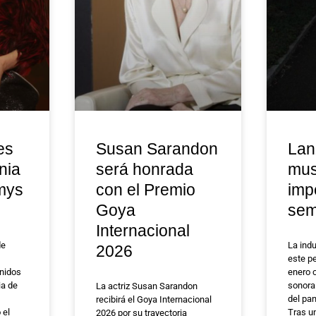
es
Susan Sarandon
Lan
nia
será honrada
mus
mys
con el Premio
imp
Goya
se
Internacional
de
La ind
2026
este p
nidos
enero 
ia de
sonora 
La actriz Susan Sarandon
del pa
recibirá el Goya Internacional
 el
Tras u
2026 por su trayectoria