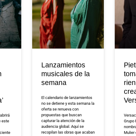
Lanzamientos
Piet
m
musicales de la
tom
semana
rie
cre
El calendario de lanzamientos
a’
Ver
no se detiene y esta semana la
oferta se renueva con
propuestas que buscan
abrirá
Versac
capturar la atención de la
e este
Grupo 
audiencia global. Aquí se
nombra
recopilan las obras que acaban
ciente
Mulier