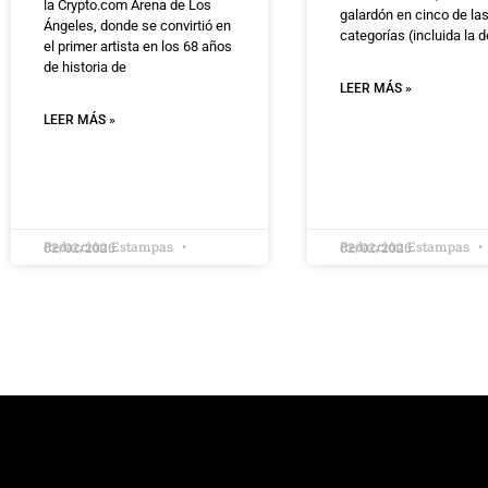
la Crypto.com Arena de Los
galardón en cinco de la
Ángeles, donde se convirtió en
categorías (incluida la d
el primer artista en los 68 años
de historia de
LEER MÁS »
LEER MÁS »
Redacción Estampas
Redacción Estampas
02/02/2026
02/02/2026