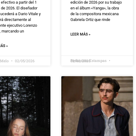
, efectivo a partir del 1
edición de 2026 por su trabajo
o de 2026. El diseñador
en el álbum «Yanga», la obra
ucederá a Dario Vitale y
de la compositora mexicana
rá directamente al
Gabriela Ortiz que rinde
ente ejecutivo Lorenzo
i, marcando un
LEER MÁS »
ÁS »
Redacción Estampas
 Melo
02/05/2026
02/02/2026