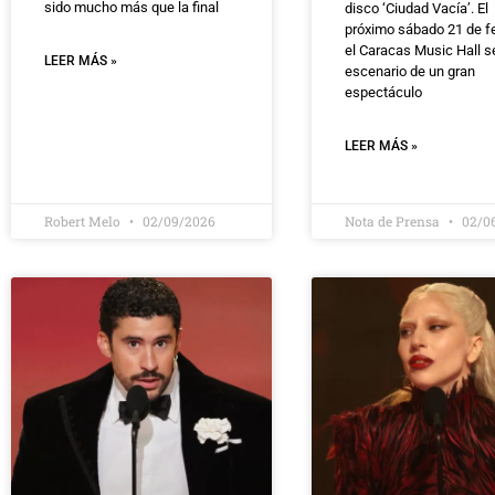
sido mucho más que la final
disco ‘Ciudad Vacía’. El
próximo sábado 21 de f
el Caracas Music Hall se
LEER MÁS »
escenario de un gran
espectáculo
LEER MÁS »
Robert Melo
02/09/2026
Nota de Prensa
02/0