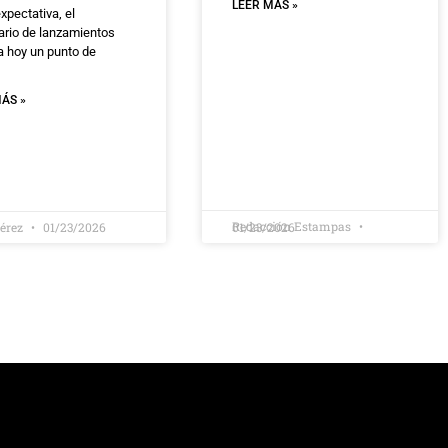
LEER MÁS »
expectativa, el
ario de lanzamientos
a hoy un punto de
ÁS »
Redacción Estampas
Pérez
01/23/2026
01/23/2026