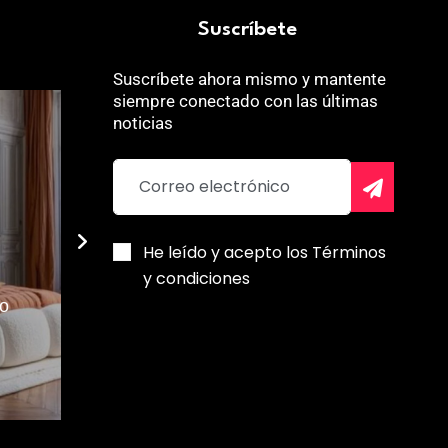
Suscríbete
Suscríbete ahora mismo y mantente
siempre conectado con las últimas
noticias
He leído y acepto los Términos
y condiciones
do
Un paraíso tropical con
El riesgo de 
un puente sobre el mar
cuando la p
que debes visitar
en equipo
Robert Melo
Atenea Anca