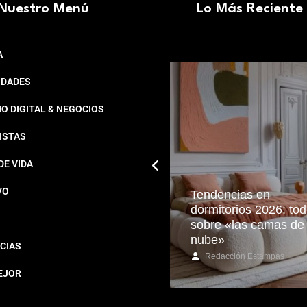
Nuestro Menú
Lo Más Reciente
A
IDADES
O DIGITAL & NEGOCIOS
ISTAS
DE VIDA
VO
Tendencias en
dormitorios 2026: to
Día del Padre: un tributo
sobre «las camas de
al amor incondicional
nube»
CIAS
Redacción Estampas
Redacción Estampas
EJOR