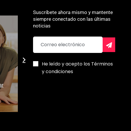
Suscríbete ahora mismo y mantente
siempre conectado con las últimas
noticias
He leído y acepto los Términos
y condiciones
De la fatiga a la vitalidad:
Travesía po
ar
el poder del shot de
Qué visitar 
jengibre diario
destino exót
Alberlys Freitas
Robert Melo