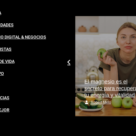
A
IDADES
O DIGITAL & NEGOCIOS
ISTAS
DE VIDA
VO
El nuevo cambio de
El magnesio es el
Instagram para
secreto para recuper
personalizar tu feed
tu energía y vitalidad
CIAS
Robert Melo
Robert Melo
EJOR