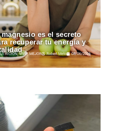
 magnesio es el secreto
ra recuperar tu energía y
talidad
UTRICIÓN
,
VIVIR MEJOR
Robert Melo
08/06/2026