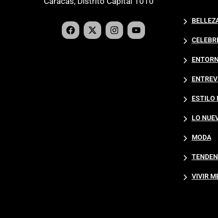
Caracas, Distrito Capital 1010
BELLEZ
CELEBR
ENTORN
ENTREV
ESTILO 
LO NUE
Leonor y Sofía
MODA
conquistan Marivent con
sus looks
TENDEN
Redacción Estampas
VIVIR M