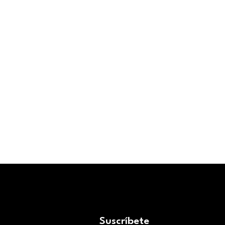
 de las
En un mundo en riesgo, los
e de
emprendimientos que cuidan
anciero
el ambiente son los que
.
construyen valor real,
 & NEGOCIOS
duradero...
EMPRENDEDORES
,
ENTORNO
DIGITAL & NEGOCIOS
Robert Melo
Suscríbete