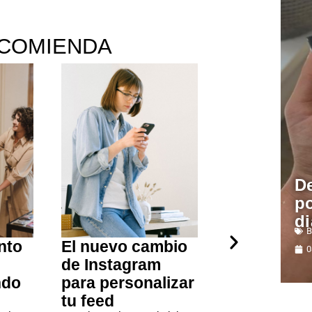
COMIENDA
De
po
di
B
nto
El nuevo cambio
Guía expré
0
de Instagram
salir de de
ndo
para personalizar
ahorrar al
tu feed
tiempo