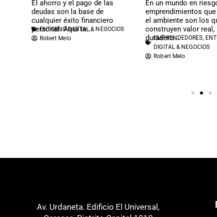
e
El ahorro y el pago de las
En un mundo en riesgo
deudas son la base de
emprendimientos que
cualquier éxito financiero
el ambiente son los q
el
personal. Aquí te...
construyen valor real,
ENTORNO DIGITAL & NEGOCIOS
duradero...
CIOS
EMPRENDEDORES
,
EN
Robert Melo
DIGITAL & NEGOCIOS
Robert Melo
Av. Urdaneta. Edificio El Universal,