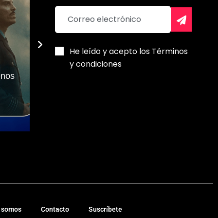
He leído y acepto los Términos
y condiciones
enos
Estrenos en streaming:
series y films para
disfrutar
Agenda Ca
Robert Melo
Alberlys Freit
 somos
Contacto
Suscríbete