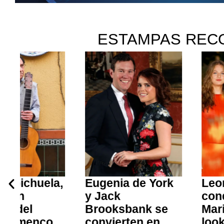
ESTAMPAS REC
Eugenia de York
Leonor y Sofía
y Jack
conquistan
Brooksbank se
Marivent con s
convierten en
looks