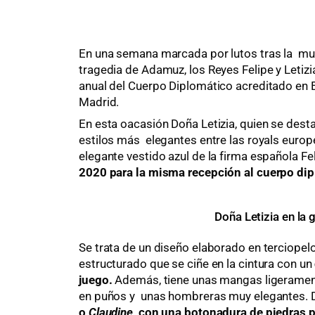
En una semana marcada por lutos tras la muer
tragedia de Adamuz, los Reyes Felipe y Letizi
anual del Cuerpo Diplomático acreditado en E
Madrid.
En esta oacasión Doña Letizia, quien se dest
estilos más elegantes entre las royals euro
elegante vestido azul de la firma española Fel
2020 para la misma recepción al cuerpo dip
Doña Letizia en la 
Se trata de un diseño elaborado en terciopel
estructurado que se ciñe en la cintura con un
juego.
Además, tiene unas mangas ligeramen
en puños y unas hombreras muy elegantes. 
o
Claudine
, con una botonadura de piedras 