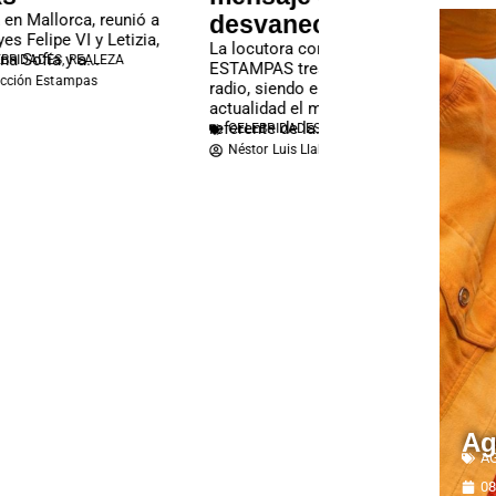
ó a
desvanece»
Durante su trayectoria 
ia,
Olivier participó en
La locutora comparte con
telenovelas que marca
ESTAMPAS tres décadas de
época en la historia de
radio, siendo en la
televisión venezolana..
CELEBRIDADES
,
TENDEN
actualidad el mayor
Redacción Estampas
referente de la...
CELEBRIDADES
,
ENTREVISTAS
Néstor Luis Llabanero
Ag
A
08