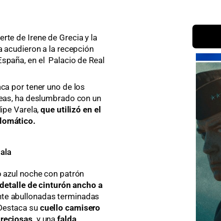
te de Irene de Grecia y la
a acudieron a la recepción
spaña, en el Palacio de Real
aca por tener uno de los
peas, ha deslumbrado con un
ipe Varela,
que utilizó en el
lomático.
gala
o azul noche con patrón
detalle de cinturón ancho a
te abullonadas terminadas
Destaca su
cuello camisero
preciosas
y una
falda