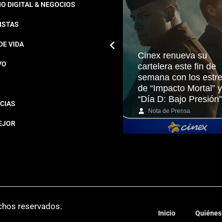
O DIGITAL & NEGOCIOS
ISTAS
DE VIDA
Cinex renueva su
VO
cartelera este fin de
De la fatiga a la vitalidad:
semana con los estr
el poder del shot de
de “Impacto Mortal” y
jengibre diario
“Día D: Bajo Presión”
CIAS
Alberlys Freitas
Nota de Prensa
EJOR
chos reservados.
Inicio
Quiénes