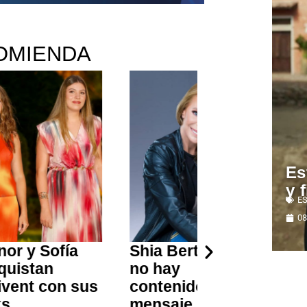
OMIENDA
Es
y 
ES
08
Shia Bertoni: «Si
Muere Linda
no hay
Olivier, pioner
us
contenido, el
de la televisió
mensaje se
venezolana