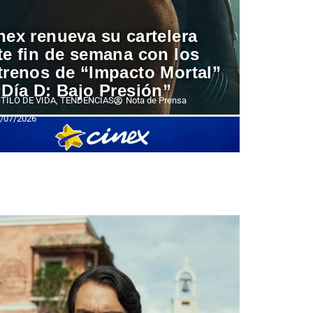
nex renueva su cartelera
te fin de semana con los
trenos de “Impacto Mortal”
“Día D: Bajo Presión”
TILO DE VIDA
,
TENDENCIAS
Nota de Prensa
/07/2026