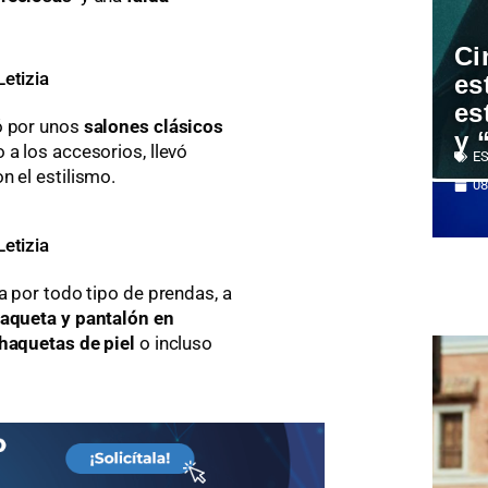
Ci
Letizia
es
es
ó por unos
salones clásicos
y 
 a los accesorios, llevó
ES
n el estilismo.
08
Letizia
a por todo tipo de prendas, a
haqueta y pantalón en
chaquetas de piel
o incluso