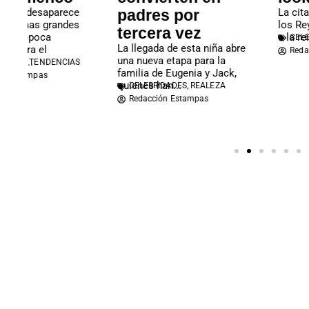
padres por
La cita en Mallorca, reuni
los Reyes Felipe VI y Letiz
tercera vez
a la reina Sofía y a...
CELEBRIDADES
,
REALEZA
La llegada de esta niña abre
Redacción Estampas
una nueva etapa para la
familia de Eugenia y Jack,
quienes han...
CELEBRIDADES
,
REALEZA
Redacción Estampas